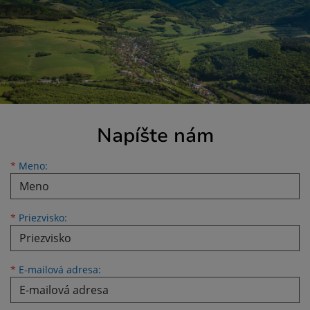
Napíšte nám
Meno
Priezvisko
E-mailová adresa
*
Meno:
*
Priezvisko:
*
E-mailová adresa: