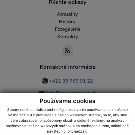
Rýchle odkazy
Aktuality
História
Fotogaléria
Kontakty
Kontaktné informácie
+421 38 769 91 22
info@ksinnazavada.sk
Používame cookies
Súbory cookie a ďalšie technológie sledovania používame na zlepšenie
vášho zážitku z prehliadania našich webových stránok, na to, aby sme
využite možnosť získavania aktuálnych informácií s využitím RSS
,
vám zobrazovali prispôsobený obsah a cielené reklamy, na analýzu
CMS systém (redakčný) systém ECHELON 2,
Mapa stránok
,
web portál
,
návštevnosti našich webových stránok a na pochopenie toho, odkiaľ naši
návštevníci prichádzajú.
webhosting
,
webex.digital, s.r.o.
,
domény
,
registrácia domény
,