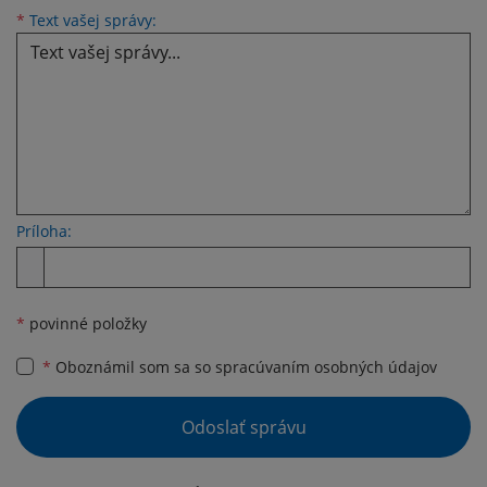
Text vašej správy...
*
Text vašej správy:
Príloha:
Príloha
*
povinné položky
*
Oboznámil som sa so
spracúvaním osobných údajov
Google reCaptcha Response
Odoslať správu