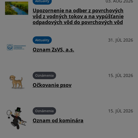
03. AUG 2026
Aktuality
Upozornenie na odber z povrchových
vôd z vodných tokov a na vypúšťanie
odpadových vôd do povrchových vôd
31. JÚL 2026
Aktuality
Oznam ZsVS, a.s.
15. JÚL 2026
Oznámenia
Očkovanie psov
15. JÚL 2026
Oznámenia
Oznam od kominára