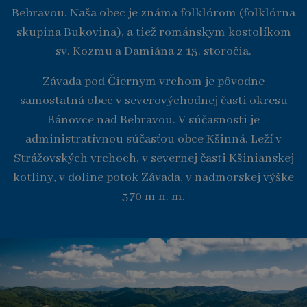
Bebravou. Naša obec je známa folklórom (folklórna
skupina Bukovina), a tiež románskym kostolíkom
sv. Kozmu a Damiána z 13. storočia.
Závada pod Čiernym vrchom je pôvodne
samostatná obec v severovýchodnej časti okresu
Bánovce nad Bebravou. V súčasnosti je
administratívnou súčasťou obce Kšinná. Leží v
Strážovských vrchoch, v severnej časti Kšinianskej
kotliny, v doline potok Závada, v nadmorskej výške
370 m n. m.