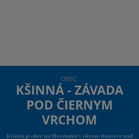
OBEC
KŠINNÁ - ZÁVADA
POD ČIERNYM
VRCHOM
Kšinná je obec na Slovensku v okrese Bánovce nad