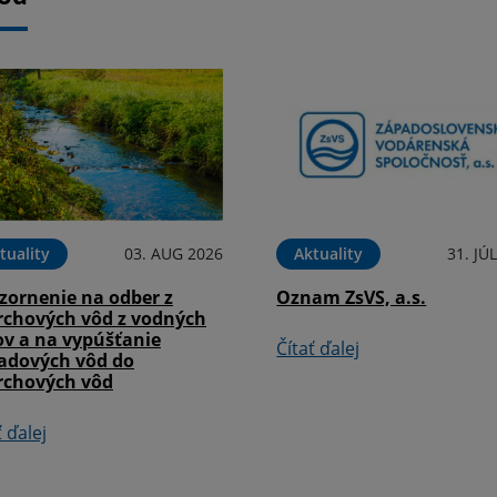
tuality
03. AUG 2026
Aktuality
31. JÚ
zornenie na odber z
Oznam ZsVS, a.s.
rchových vôd z vodných
ov a na vypúšťanie
Čítať ďalej
adových vôd do
rchových vôd
ť ďalej