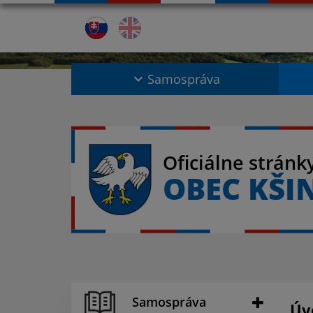
Samospráva
Oficiálne stránk
OBEC KŠI
Samospráva
Úv