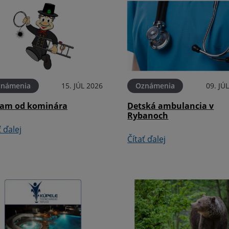
známenia
15. JÚL 2026
Oznámenia
09. JÚ
am od kominára
Detská ambulancia v
Rybanoch
ť ďalej
Čítať ďalej