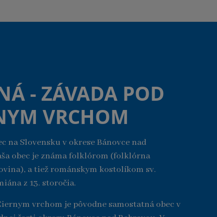
NÁ - ZÁVADA POD
RNYM VRCHOM
ec na Slovensku v okrese Bánovce nad
ša obec je známa folklórom (folklórna
vina), a tiež románskym kostolíkom sv.
ána z 13. storočia.
Čiernym vrchom je pôvodne samostatná obec v