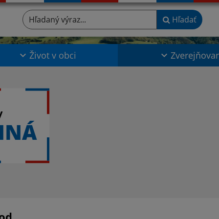
Hľadaný výraz...
Hľadať
Život v obci
Zverejňova
y
NNÁ
od