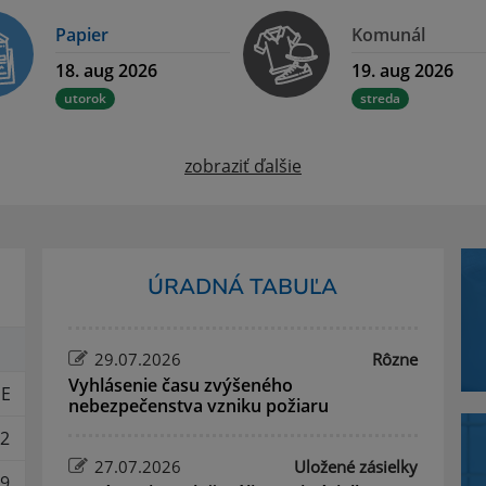
Papier
Komunál
18. aug 2026
19. aug 2026
utorok
streda
zobraziť ďalšie
ÚRADNÁ TABUĽA
29.07.2026
Rôzne
Vyhlásenie času zvýšeného
E
nebezpečenstva vzniku požiaru
2
27.07.2026
Uložené zásielky
9