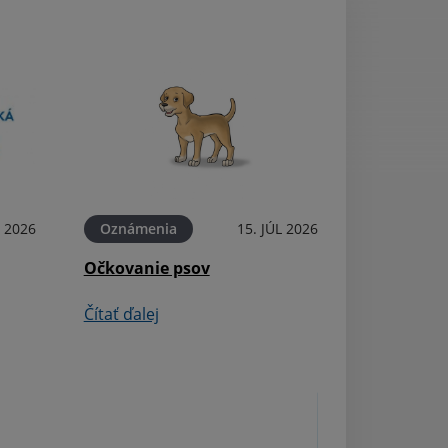
L 2026
Oznámenia
15. JÚL 2026
Aktuality
Očkovanie psov
Pozvánka na za
obecného zastup
Čítať ďalej
Čítať ďalej