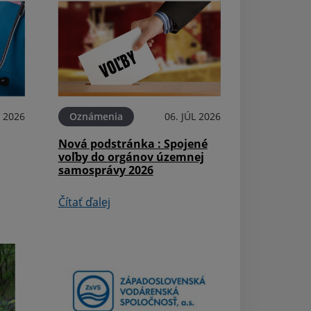
Oznámenia
Detská ambulan
L 2026
Oznámenia
06. JÚL 2026
Rybanoch
Nová podstránka : Spojené
Čítať ďalej
voľby do orgánov územnej
samosprávy 2026
Čítať ďalej
Podujatia