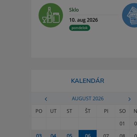
Sklo
10. aug 2026
pondelok
KALENDÁR
AUGUST 2026
PO
UT
ST
ŠT
PI
SO
N
01
0
03
04
05
06
07
08
0