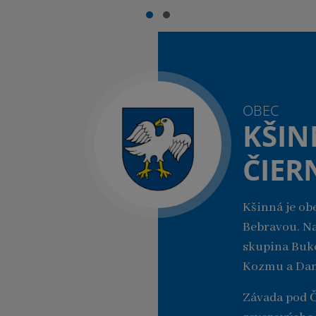
OBEC
KŠIN
ČIE
Kšinná je ob
Bebravou. Na
skupina Buko
Kozmu a Dami
Závada pod 