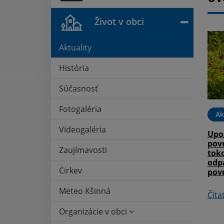
Život v obci
Aktuality
História
Súčasnosť
Fotogaléria
Ak
Videogaléria
Upo
pov
Zaujímavosti
tok
odp
Cirkev
pov
Meteo Kšinná
Číta
Organizácie v obci