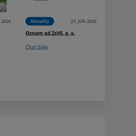
Deň detí
N 2026
Aktuality
23. JÚN 2026
Čítať ďalej
Oznam od ZsVS, a .s.
Čítať ďalej