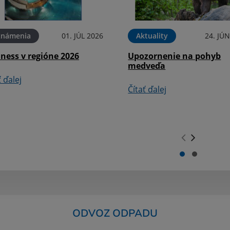
známenia
01. JÚL 2026
Aktuality
24. JÚ
ness v regióne 2026
Upozornenie na pohyb
medveďa
ť ďalej
Čítať ďalej
.
.
ODVOZ ODPADU