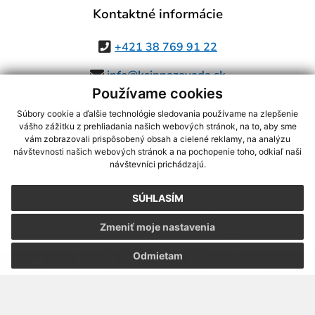
Kontaktné informácie
+421 38 769 91 22
info@ksinnazavada.sk
Používame cookies
Súbory cookie a ďalšie technológie sledovania používame na zlepšenie
vášho zážitku z prehliadania našich webových stránok, na to, aby sme
využite možnosť získavania aktuálnych informácií s využitím RSS
,
vám zobrazovali prispôsobený obsah a cielené reklamy, na analýzu
CMS systém (redakčný) systém ECHELON 2,
Mapa stránok
,
web portál
,
návštevnosti našich webových stránok a na pochopenie toho, odkiaľ naši
návštevníci prichádzajú.
webhosting
,
webex.digital, s.r.o.
,
domény
,
registrácia domény
,
spoločnosť webex.digital, s.r.o.
,
technický prevádzkovateľ
SÚHLASÍM
Posledná aktualizácia:
10.08.2026
Zmeniť moje nastavenia
Vytlačiť stránku
|
Vyhlásenie o prístupnosti
Autorské práva
|
Cookies
Odmietam
.
.
.
.
.
.
webdesign |