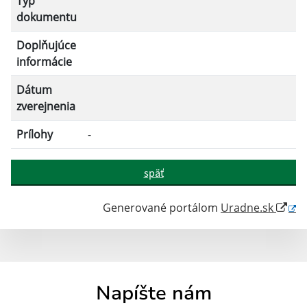
Typ
Filtrovať
Reset
dokumentu
Doplňujúce
informácie
Dátum
zverejnenia
Prílohy
-
späť
Generované portálom
Uradne.sk
Napíšte nám