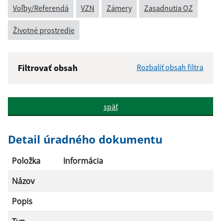
Voľby/Referendá
VZN
Zámery
Zasadnutia OZ
Životné prostredie
Filtrovať obsah
Rozbaliť obsah filtra
Názov:
späť
Popis:
Detail úradného dokumentu
Dátum zverejnenia od:
Položka
Informácia
Názov
Dátum zverejnenia do:
Popis