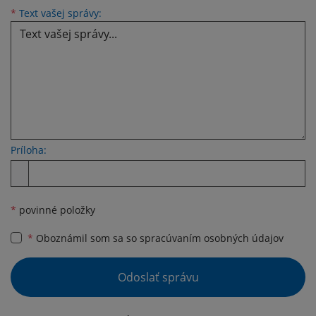
Text vašej správy...
*
Text vašej správy:
Príloha:
Príloha
*
povinné položky
*
Oboznámil som sa so
spracúvaním osobných údajov
Google reCaptcha Response
Odoslať správu