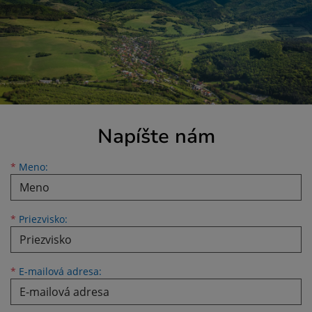
Napíšte nám
Meno
Priezvisko
E-mailová adresa
*
Meno:
*
Priezvisko:
*
E-mailová adresa: