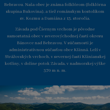
Bebravou. Naša obec je známa folklórom (folklórna
skupina Bukovina), a tiež románskym kostolíkom
sv. Kozmu a Damiána z 13. storočia.
Závada pod Čiernym vrchom je pôvodne
samostatná obec v severovýchodnej časti okresu
Bánovce nad Bebravou. V súčasnosti je
administratívnou súčasťou obce Kšinná. Leží v
Strážovských vrchoch, v severnej časti Kšinianskej
kotliny, v doline potok Závada, v nadmorskej výške
370 m n. m.