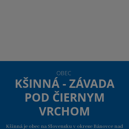
OBEC
KŠINNÁ - ZÁVADA
POD ČIERNYM
VRCHOM
Kšinná je obec na Slovensku v okrese Bánovce nad