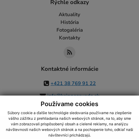
Rýchle odkazy
Aktuality
História
Fotogaléria
Kontakty
Kontaktné informácie
+421 38 769 91 22
info@ksinnazavada.sk
Používame cookies
Súbory cookie a ďalšie technológie sledovania používame na zlepšenie
vášho zážitku z prehliadania našich webových stránok, na to, aby sme
využite možnosť získavania aktuálnych informácií s využitím RSS
,
vám zobrazovali prispôsobený obsah a cielené reklamy, na analýzu
CMS systém (redakčný) systém ECHELON 2,
Mapa stránok
,
web portál
,
návštevnosti našich webových stránok a na pochopenie toho, odkiaľ naši
návštevníci prichádzajú.
webhosting
,
webex.digital, s.r.o.
,
domény
,
registrácia domény
,