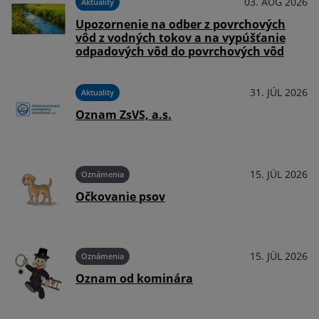
03. AUG 2026
Aktuality
Upozornenie na odber z povrchových
vôd z vodných tokov a na vypúšťanie
odpadových vôd do povrchových vôd
31. JÚL 2026
Aktuality
Oznam ZsVS, a.s.
15. JÚL 2026
Oznámenia
Očkovanie psov
15. JÚL 2026
Oznámenia
Oznam od kominára