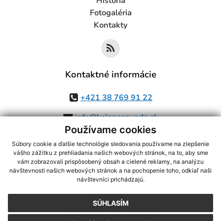
História
Fotogaléria
Kontakty
Kontaktné informácie
+421 38 769 91 22
info@ksinnazavada.sk
Používame cookies
Súbory cookie a ďalšie technológie sledovania používame na zlepšenie
vášho zážitku z prehliadania našich webových stránok, na to, aby sme
využite možnosť získavania aktuálnych informácií s využitím RSS
,
vám zobrazovali prispôsobený obsah a cielené reklamy, na analýzu
návštevnosti našich webových stránok a na pochopenie toho, odkiaľ naši
CMS systém (redakčný) systém ECHELON 2,
Mapa stránok
,
web portál
,
návštevníci prichádzajú.
webhosting
,
webex.digital, s.r.o.
,
domény
,
registrácia domény
,
spoločnosť webex.digital, s.r.o.
,
technický prevádzkovateľ
SÚHLASÍM
Posledná aktualizácia:
07.08.2026