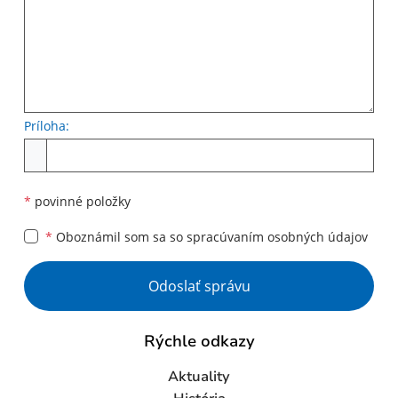
Príloha:
Príloha
*
povinné položky
*
Oboznámil som sa so
spracúvaním osobných údajov
Google reCaptcha Response
Odoslať správu
Rýchle odkazy
Aktuality