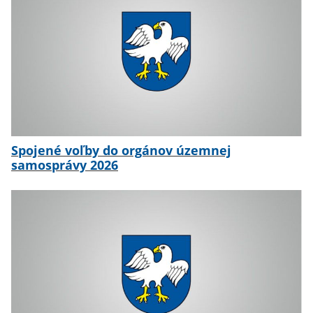
Spojené voľby do orgánov územnej
samosprávy 2026