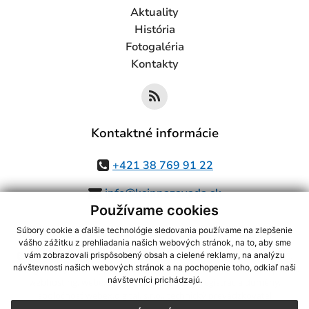
Aktuality
História
Fotogaléria
Kontakty
Kontaktné informácie
+421 38 769 91 22
info@ksinnazavada.sk
Používame cookies
Súbory cookie a ďalšie technológie sledovania používame na zlepšenie
vášho zážitku z prehliadania našich webových stránok, na to, aby sme
využite možnosť získavania aktuálnych informácií s využitím RSS
,
vám zobrazovali prispôsobený obsah a cielené reklamy, na analýzu
návštevnosti našich webových stránok a na pochopenie toho, odkiaľ naši
CMS systém (redakčný) systém ECHELON 2,
Mapa stránok
,
web portál
,
návštevníci prichádzajú.
webhosting
,
webex.digital, s.r.o.
,
domény
,
registrácia domény
,
spoločnosť webex.digital, s.r.o.
,
technický prevádzkovateľ