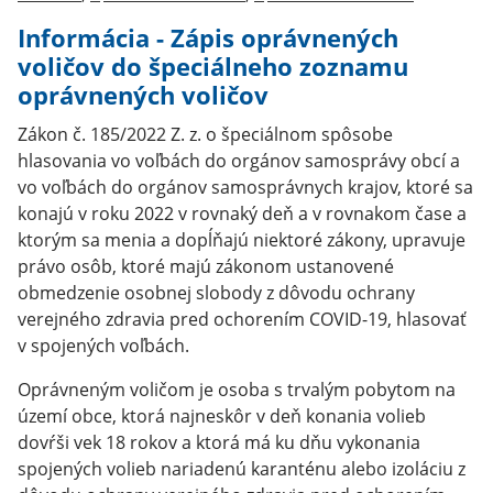
Informácia - Zápis oprávnených
voličov do špeciálneho zoznamu
oprávnených voličov
Zákon č. 185/2022 Z. z. o špeciálnom spôsobe
hlasovania vo voľbách do orgánov samosprávy obcí a
vo voľbách do orgánov samosprávnych krajov, ktoré sa
konajú v roku 2022 v rovnaký deň a v rovnakom čase a
ktorým sa menia a dopĺňajú niektoré zákony, upravuje
právo osôb, ktoré majú zákonom ustanovené
obmedzenie osobnej slobody z dôvodu ochrany
verejného zdravia pred ochorením COVID-19, hlasovať
v spojených voľbách.
Oprávneným voličom je osoba s trvalým pobytom na
území obce, ktorá najneskôr v deň konania volieb
dovŕši vek 18 rokov a ktorá má ku dňu vykonania
spojených volieb nariadenú karanténu alebo izoláciu z