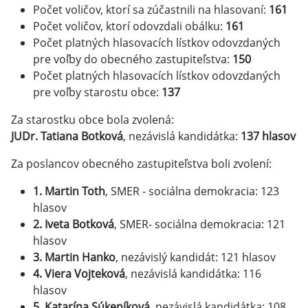
Počet voličov, ktorí sa zúčastnili na hlasovaní:
161
Počet voličov, ktorí odovzdali obálku:
161
Počet platných hlasovacích lístkov odovzdaných
pre voľby do obecného zastupiteľstva:
150
Počet platných hlasovacích lístkov odovzdaných
pre voľby starostu obce:
137
Za starostku obce bola zvolená:
JUDr. Tatiana Botková
, nezávislá kandidátka:
137 hlasov
Za poslancov obecného zastupiteľstva boli zvolení:
1. Martin Toth
, SMER - sociálna demokracia: 123
hlasov
2. Iveta Botková
, SMER- sociálna demokracia: 121
hlasov
3. Martin Hanko
, nezávislý kandidát: 121 hlasov
4. Viera Vojteková
, nezávislá kandidátka: 116
hlasov
5. Katarína Súkeníková
, nezávislá kandidátka: 108