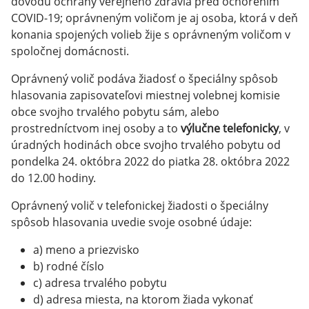
dôvodu ochrany verejného zdravia pred ochorením
COVID-19; oprávneným voličom je aj osoba, ktorá v deň
konania spojených volieb žije s oprávneným voličom v
spoločnej domácnosti.
Oprávnený volič podáva žiadosť o špeciálny spôsob
hlasovania zapisovateľovi miestnej volebnej komisie
obce svojho trvalého pobytu sám, alebo
prostredníctvom inej osoby a to
výlučne telefonicky
, v
úradných hodinách obce svojho trvalého pobytu od
pondelka 24. októbra 2022 do piatka 28. októbra 2022
do 12.00 hodiny.
Oprávnený volič v telefonickej žiadosti o špeciálny
spôsob hlasovania uvedie svoje osobné údaje:
a) meno a priezvisko
b) rodné číslo
c) adresa trvalého pobytu
d) adresa miesta, na ktorom žiada vykonať