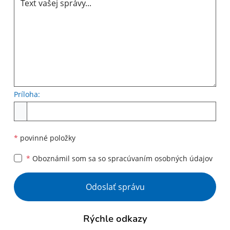
Príloha:
Príloha
*
povinné položky
*
Oboznámil som sa so
spracúvaním osobných údajov
Google reCaptcha Response
Odoslať správu
Rýchle odkazy