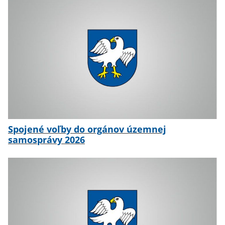
Spojené voľby do orgánov územnej
samosprávy 2026