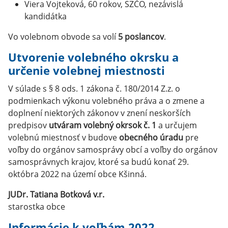
Viera Vojteková, 60 rokov, SZČO, nezávislá
kandidátka
Vo volebnom obvode sa volí
5 poslancov
.
Utvorenie volebného okrsku a
určenie volebnej miestnosti
V súlade s § 8 ods. 1 zákona č. 180/2014 Z.z. o
podmienkach výkonu volebného práva a o zmene a
doplnení niektorých zákonov v znení neskorších
predpisov
utváram volebný okrsok č. 1
a určujem
volebnú miestnosť v budove
obecného úradu
pre
voľby do orgánov samosprávy obcí a voľby do orgánov
samosprávnych krajov, ktoré sa budú konať 29.
októbra 2022 na území obce Kšinná.
JUDr. Tatiana Botková v.r.
starostka obce
Informácie k voľbám 2022