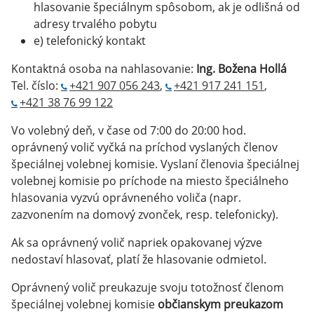
hlasovanie špeciálnym spôsobom, ak je odlišná od
adresy trvalého pobytu
e) telefonický kontakt
Kontaktná osoba na nahlasovanie:
Ing. Božena Hollá
Tel. číslo:
+421 907 056 243
,
+421 917 241 151
,
+421 38 76 99 122
Vo volebný deň, v čase od 7:00 do 20:00 hod.
oprávnený volič vyčká na príchod vyslaných členov
špeciálnej volebnej komisie. Vyslaní členovia špeciálnej
volebnej komisie po príchode na miesto špeciálneho
hlasovania vyzvú oprávneného voliča (napr.
zazvonením na domový zvonček, resp. telefonicky).
Ak sa oprávnený volič napriek opakovanej výzve
nedostaví hlasovať, platí že hlasovanie odmietol.
Oprávnený volič preukazuje svoju totožnosť členom
špeciálnej volebnej komisie
občianskym preukazom