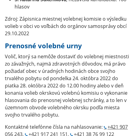
hlasov
Zdroj: Zápisnica miestnej volebnej komisie o výsledku
volieb v obci vo voľbách do orgánov samosprávy obcí
29.10.2022
Prenosné volebné urny
Volič, ktorý sa nemôže dostaviť do volebnej miestnosti
zo závažných, najmä zdravotných dôvodov, má právo
požiadať obec v úradných hodinách obce svojho
trvalého pobytu od pondelka 24. októbra 2022 do
piatka 28. októbra 2022 do 12.00 hodiny alebo v deň
konania volieb okrskovú volebnú komisiu o vykonanie
hlasovania do prenosnej volebnej schránky, a to len v
územnom obvode volebného okrsku podľa miesta
svojho trvalého pobytu.
Kontaktné telefónne čísla na nahlasovanie:
+421 907
056 243
,
+421 917 241 151
,
+421 38 76 99 122