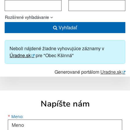
Rozšírené vyhľadávanie
Vyhľadať
Neboli nájdené žiadne vyhovujúce záznamy v
Úradne.sk
pre "Obec Kšinná"
Generované portálom
Uradne.sk
Napíšte nám
Meno
Priezvisko
E-mailová adresa
*
Meno: