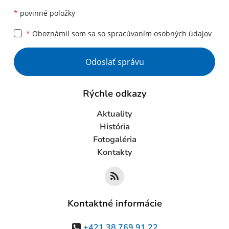
*
povinné položky
*
Oboznámil som sa so
spracúvaním osobných údajov
Google reCaptcha Response
Odoslať správu
Rýchle odkazy
Aktuality
História
Fotogaléria
Kontakty
Kontaktné informácie
+421 38 769 91 22