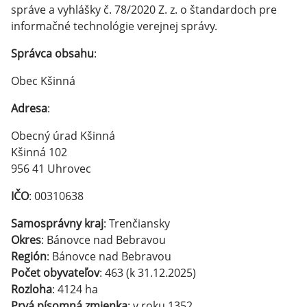
správe a vyhlášky č. 78/2020 Z. z. o štandardoch pre
informačné technológie verejnej správy.
Správca obsahu
:
Obec Kšinná
Adresa
:
Obecný úrad Kšinná
Kšinná 102
956 41 Uhrovec
IČO
: 00310638
Samosprávny kraj
: Trenčiansky
Okres
: Bánovce nad Bebravou
Región
: Bánovce nad Bebravou
Počet obyvateľov
: 463 (k 31.12.2025)
Rozloha
: 4124 ha
Prvá písomná zmienka
: v roku 1352