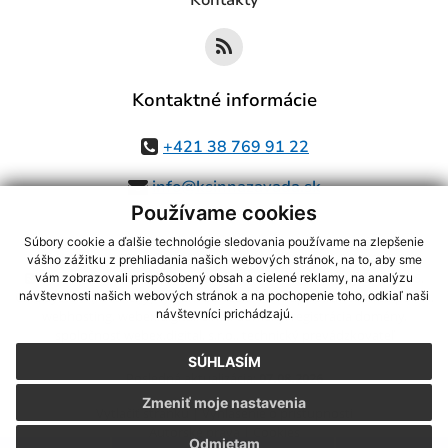
Kontakty
Kontaktné informácie
+421 38 769 91 22
info@ksinnazavada.sk
Používame cookies
Súbory cookie a ďalšie technológie sledovania používame na zlepšenie
vášho zážitku z prehliadania našich webových stránok, na to, aby sme
využite možnosť získavania aktuálnych informácií s využitím RSS
,
vám zobrazovali prispôsobený obsah a cielené reklamy, na analýzu
CMS systém (redakčný) systém ECHELON 2,
Mapa stránok
,
web portál
,
návštevnosti našich webových stránok a na pochopenie toho, odkiaľ naši
návštevníci prichádzajú.
webhosting
,
webex.digital, s.r.o.
,
domény
,
registrácia domény
,
spoločnosť webex.digital, s.r.o.
,
technický prevádzkovateľ
SÚHLASÍM
Posledná aktualizácia:
07.08.2026
Zmeniť moje nastavenia
Vytlačiť stránku
|
Vyhlásenie o prístupnosti
Autorské práva
|
Cookies
Odmietam