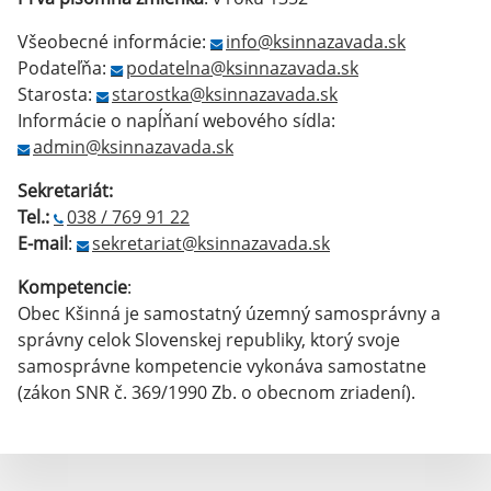
Všeobecné informácie:
info@ksinnazavada.sk
Podateľňa:
podatelna@ksinnazavada.sk
Starosta:
starostka@ksinnazavada.sk
Informácie o napĺňaní webového sídla:
admin@ksinnazavada.sk
Sekretariát:
Tel.:
038 / 769 91 22
E-mail
:
sekretariat@ksinnazavada.sk
Kompetencie
:
Obec Kšinná je samostatný územný samosprávny a
správny celok Slovenskej republiky, ktorý svoje
samosprávne kompetencie vykonáva samostatne
(zákon SNR č. 369/1990 Zb. o obecnom zriadení).