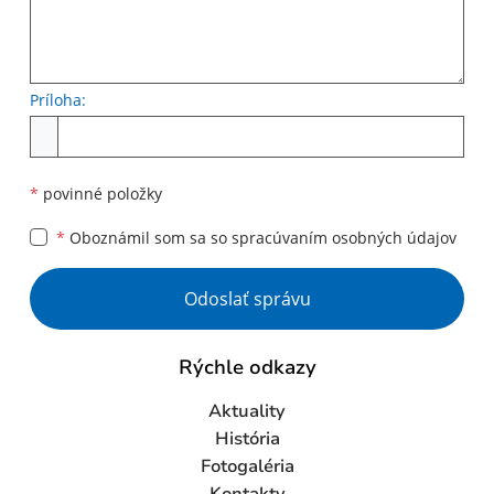
Príloha:
Príloha
*
povinné položky
*
Oboznámil som sa so
spracúvaním osobných údajov
Google reCaptcha Response
Odoslať správu
Rýchle odkazy
Aktuality
História
Fotogaléria