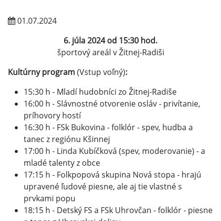
01.07.2024
6. júla 2024 od 15:30 hod.
športový areál v Žitnej-Radiši
Kultúrny program
(Vstup voľný)
:
15:30 h - Mladí hudobníci zo Žitnej-Radiše
16:00 h - Slávnostné otvorenie osláv - privítanie,
príhovory hostí
16:30 h - FSk Bukovina - folklór - spev, hudba a
tanec z regiónu Kšinnej
17:00 h - Linda Kubíčková (spev, moderovanie) - a
mladé talenty z obce
17:15 h - Folkpopová skupina Nová stopa - hrajú
upravené ľudové piesne, ale aj tie vlastné s
prvkami popu
18:15 h - Detský FS a FSk Uhrovčan - folklór - piesne