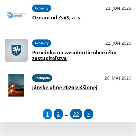
23. JÚN 2026
Aktuality
Oznam od ZsVS, a .s.
22. JÚN 2026
Aktuality
Pozvánka na zasadnutie obecného
zastupiteľstva
26. MÁJ 2026
Podujatia
Jánske ohne 2026 v Kšinnej
1
2
22
>
...