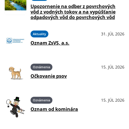
Upozornenie na odber z povrchových
vôd z vodných tokov a na vypúšťanie
odpadových vôd do povrchových vôd
31. JÚL 2026
Aktuality
Oznam ZsVS, a.s.
15. JÚL 2026
Oznámenia
Očkovanie psov
15. JÚL 2026
Oznámenia
Oznam od kominára