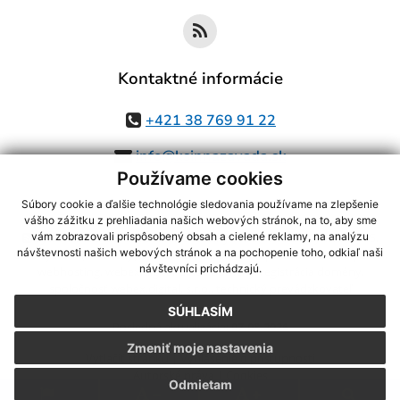
Kontaktné informácie
+421 38 769 91 22
info@ksinnazavada.sk
Používame cookies
Súbory cookie a ďalšie technológie sledovania používame na zlepšenie
vášho zážitku z prehliadania našich webových stránok, na to, aby sme
využite možnosť získavania aktuálnych informácií s využitím RSS
,
vám zobrazovali prispôsobený obsah a cielené reklamy, na analýzu
návštevnosti našich webových stránok a na pochopenie toho, odkiaľ naši
CMS systém (redakčný) systém ECHELON 2,
Mapa stránok
,
web portál
,
návštevníci prichádzajú.
webhosting
,
webex.digital, s.r.o.
,
domény
,
registrácia domény
,
spoločnosť webex.digital, s.r.o.
,
technický prevádzkovateľ
SÚHLASÍM
Posledná aktualizácia:
07.08.2026
Zmeniť moje nastavenia
Vytlačiť stránku
|
Vyhlásenie o prístupnosti
Autorské práva
|
Cookies
Odmietam
.
.
.
.
.
.