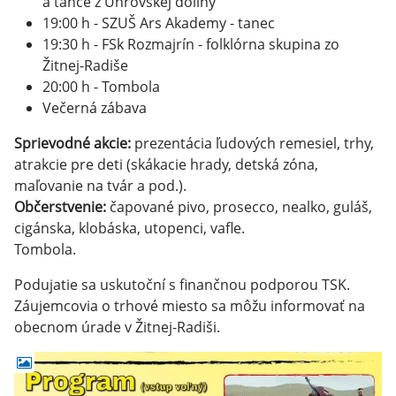
a tance z Uhrovskej doliny
19:00 h - SZUŠ Ars Akademy - tanec
19:30 h - FSk Rozmajrín - folklórna skupina zo
Žitnej-Radiše
20:00 h - Tombola
Večerná zábava
Sprievodné akcie:
prezentácia ľudových remesiel, trhy,
atrakcie pre deti (skákacie hrady, detská zóna,
maľovanie na tvár a pod.).
Občerstvenie:
čapované pivo, prosecco, nealko, guláš,
cigánska, klobáska, utopenci, vafle.
Tombola.
Podujatie sa uskutoční s finančnou podporou TSK.
Záujemcovia o trhové miesto sa môžu informovať na
obecnom úrade v Žitnej-Radiši.