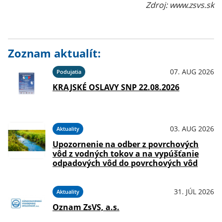
Zdroj: www.zsvs.sk
Zoznam aktualít:
07. AUG 2026
Podujatia
KRAJSKÉ OSLAVY SNP 22.08.2026
03. AUG 2026
Aktuality
Upozornenie na odber z povrchových
vôd z vodných tokov a na vypúšťanie
odpadových vôd do povrchových vôd
31. JÚL 2026
Aktuality
Oznam ZsVS, a.s.