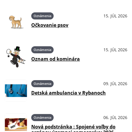
15. JÚL 2026
Oznámenia
Očkovanie psov
15. JÚL 2026
Oznámenia
Oznam od kominára
09. JÚL 2026
Oznámenia
Detská ambulancia v Rybanoch
06. JÚL 2026
Oznámenia
Nová podstránka : Spojené voľby do