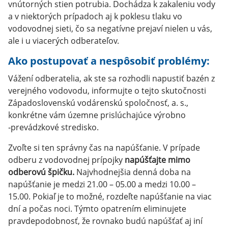
vnútorných stien potrubia. Dochádza k zakaleniu vody
a v niektorých prípadoch aj k poklesu tlaku vo
vodovodnej sieti, čo sa negatívne prejaví nielen u vás,
ale i u viacerých odberateľov.
Ako postupovať a nespôsobiť problémy:
Vážení odberatelia, ak ste sa rozhodli napustiť bazén z
verejného vodovodu, informujte o tejto skutočnosti
Západoslovenskú vodárenskú spoločnosť, a. s.,
konkrétne vám územne prislúchajúce výrobno
‑prevádzkové stredisko.
Zvoľte si ten správny čas na napúšťanie. V prípade
odberu z vodovodnej prípojky
napúšťajte mimo
odberovú špičku.
Najvhodnejšia denná doba na
napúšťanie je medzi 21.00 – 05.00 a medzi 10.00 –
15.00. Pokiaľ je to možné, rozdeľte napúšťanie na viac
dní a počas noci. Týmto opatrením eliminujete
pravdepodobnosť, že rovnako budú napúšťať aj iní