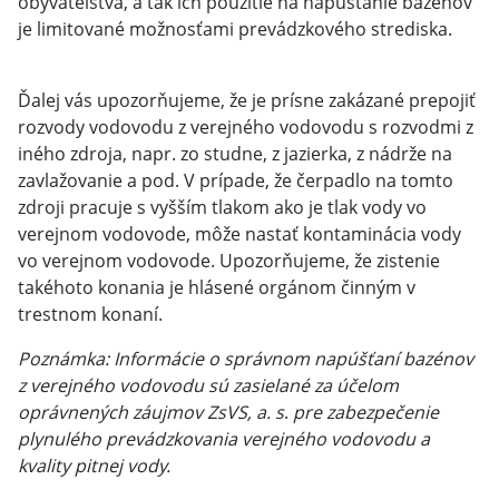
obyvateľstva, a tak ich použitie na napúšťanie bazénov
je limitované možnosťami prevádzkového strediska.
Ďalej vás upozorňujeme, že je prísne zakázané prepojiť
rozvody vodovodu z verejného vodovodu s rozvodmi z
iného zdroja, napr. zo studne, z jazierka, z nádrže na
zavlažovanie a pod. V prípade, že čerpadlo na tomto
zdroji pracuje s vyšším tlakom ako je tlak vody vo
verejnom vodovode, môže nastať kontaminácia vody
vo verejnom vodovode. Upozorňujeme, že zistenie
takéhoto konania je hlásené orgánom činným v
trestnom konaní.
Poznámka: Informácie o správnom napúšťaní bazénov
z verejného vodovodu sú zasielané za účelom
oprávnených záujmov ZsVS, a. s
.
pre zabezpečenie
plynulého prevádzkovania verejného vodovodu a
kvality pitnej vody.