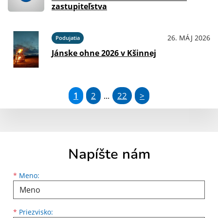
zastupiteľstva
26. MÁJ 2026
Podujatia
Jánske ohne 2026 v Kšinnej
1
2
22
>
...
Napíšte nám
Meno
Priezvisko
E-mailová adresa
*
Meno:
*
Priezvisko: