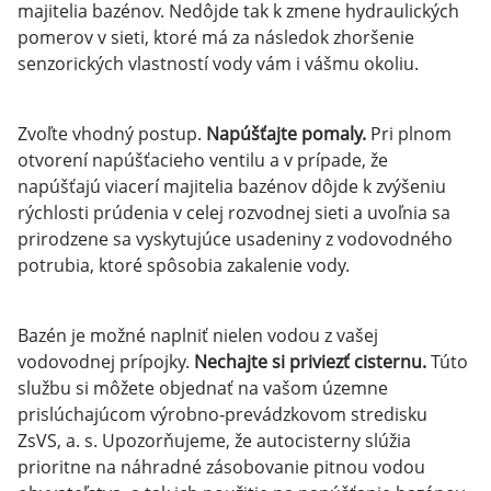
majitelia bazénov. Nedôjde tak k zmene hydraulických
pomerov v sieti, ktoré má za následok zhoršenie
senzorických vlastností vody vám i vášmu okoliu.
Zvoľte vhodný postup.
Napúšťajte pomaly.
Pri plnom
otvorení napúšťacieho ventilu a v prípade, že
napúšťajú viacerí majitelia bazénov dôjde k zvýšeniu
rýchlosti prúdenia v celej rozvodnej sieti a uvoľnia sa
prirodzene sa vyskytujúce usadeniny z vodovodného
potrubia, ktoré spôsobia zakalenie vody.
Bazén je možné naplniť nielen vodou z vašej
vodovodnej prípojky.
Nechajte si priviezť cisternu.
Túto
službu si môžete objednať na vašom územne
prislúchajúcom výrobno‑prevádzkovom stredisku
ZsVS, a. s. Upozorňujeme, že autocisterny slúžia
prioritne na náhradné zásobovanie pitnou vodou