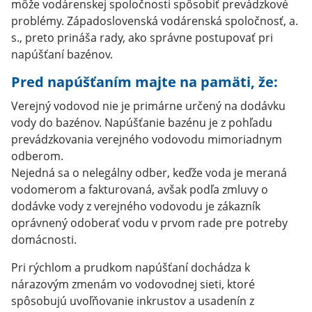
môže vodárenskej spoločnosti spôsobiť prevádzkové
problémy. Západoslovenská vodárenská spoločnosť, a.
s., preto prináša rady, ako správne postupovať pri
napúšťaní bazénov.
Pred napúšťaním majte na pamäti, že:
Verejný vodovod nie je primárne určený na dodávku
vody do bazénov. Napúšťanie bazénu je z pohľadu
prevádzkovania verejného vodovodu mimoriadnym
odberom.
Nejedná sa o nelegálny odber, keďže voda je meraná
vodomerom a fakturovaná, avšak podľa zmluvy o
dodávke vody z verejného vodovodu je zákazník
oprávnený odoberať vodu v prvom rade pre potreby
domácnosti.
Pri rýchlom a prudkom napúšťaní dochádza k
nárazovým zmenám vo vodovodnej sieti, ktoré
spôsobujú uvoľňovanie inkrustov a usadenín z