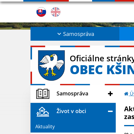
Samospráva
Oficiálne stránk
OBEC KŠI
Samospráva
Ú
Ak
Život v obci
za
Aktuality