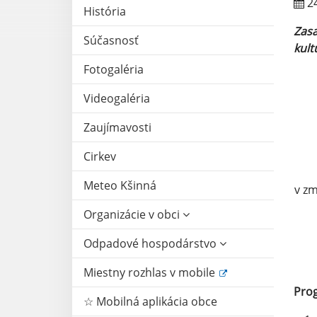
24
História
Zasa
Súčasnosť
kult
Fotogaléria
Videogaléria
Zaujímavosti
Cirkev
Meteo Kšinná
v zm
Organizácie v obci
Odpadové hospodárstvo
Miestny rozhlas v mobile
Pro
☆ Mobilná aplikácia obce