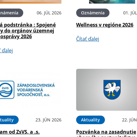
známenia
06. JÚL 2026
Oznámenia
01. JÚ
á podstránka : Spojené
Wellness v regióne 2026
by do orgánov územnej
osprávy 2026
Čítať ďalej
ť ďalej
tuality
23. JÚN 2026
Aktuality
22. JÚ
m od ZsVS, a .s.
Pozvánka na zasadnutie