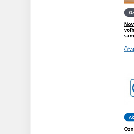
O
Nov
voľ
sam
Číta
Ak
Ozna