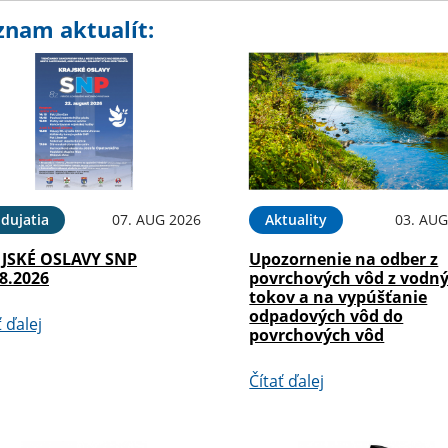
znam aktualít:
dujatia
07. AUG 2026
Aktuality
03. AUG
JSKÉ OSLAVY SNP
Upozornenie na odber z
8.2026
povrchových vôd z vodn
tokov a na vypúšťanie
odpadových vôd do
ť ďalej
povrchových vôd
Čítať ďalej