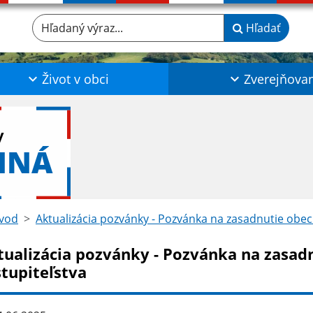
Hľadaný výraz...
Hľadať
Život v obci
Zverejňova
y
NNÁ
vod
Aktualizácia pozvánky - Pozvánka na zasadnutie obec
tualizácia pozvánky - Pozvánka na zasad
stupiteľstva