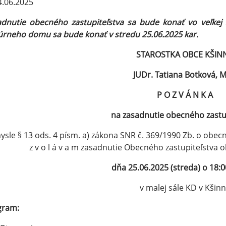
.06.2025
dnutie obecného zastupiteľstva sa bude konať vo veľkej
úrneho domu sa bude konať v stredu 25.06.2025 kar.
STAROSTKA OBCE KŠIN
JUDr. Tatiana Botková, 
P O Z V Á N K A
na zasadnutie obecného zastu
ysle § 13 ods. 4 písm. a) zákona SNR č. 369/1990 Zb. o obec
z v o l á v a m zasadnutie Obecného zastupiteľstva 
dňa 25.06.2025 (streda) o 18:
v malej sále KD v Kšinn
gram: