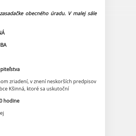
 zasadačke obecného úradu. V malej sále
NÁ
MBA
piteľstva
nom zriadení, v znení neskorších predpisov
obce Kšinná, ktoré sa uskutoční
00 hodine
ej