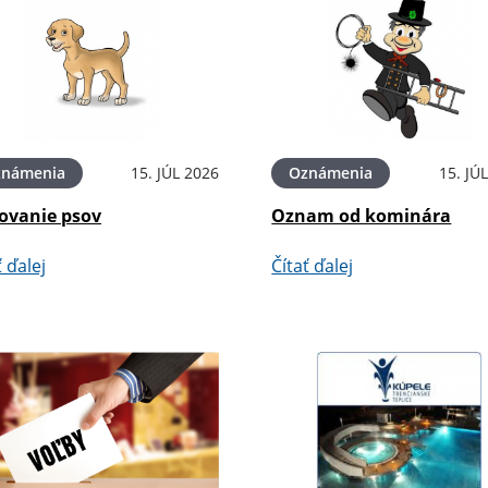
známenia
15. JÚL 2026
Oznámenia
15. JÚ
ovanie psov
Oznam od kominára
ť ďalej
Čítať ďalej