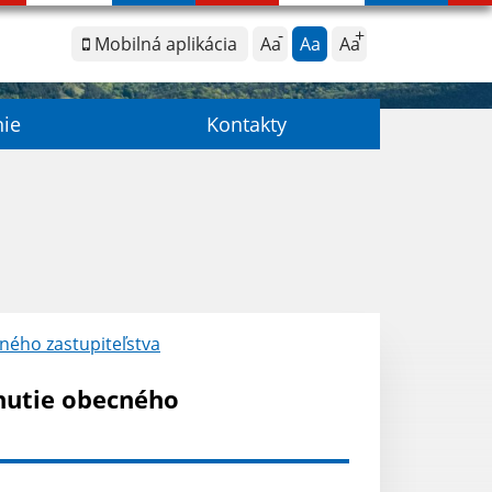
Mobilná aplikácia
Aa
Aa
Aa
nie
Kontakty
ného zastupiteľstva
nutie obecného