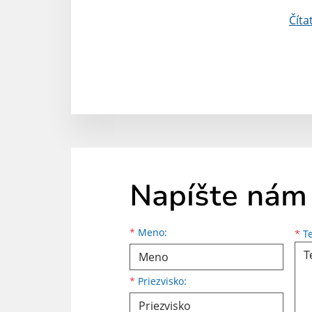
Číta
Napíšte nám
Meno
Priezvisko
E-mailová adresa
*
Meno:
*
Te
*
Priezvisko: