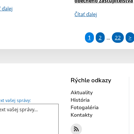
obecného zastupiteľstva
ť ďalej
Čítať ďalej
1
2
22
>
...
Rýchle odkazy
Aktuality
Text vašej správy...
História
xt vašej správy:
Fotogaléria
Kontakty