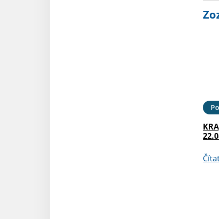
Zo
Po
KRA
22.0
Číta