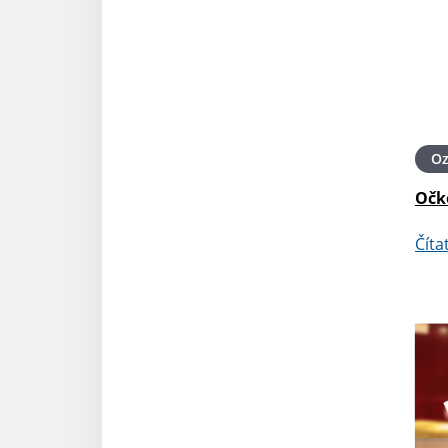
O
Očk
Číta