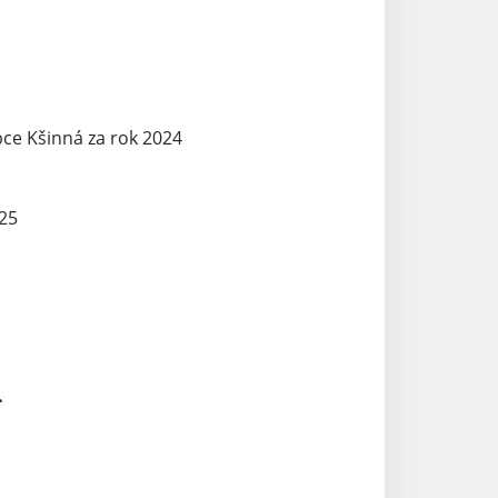
ce Kšinná za rok 2024
025
 Botková, MBA v.r.