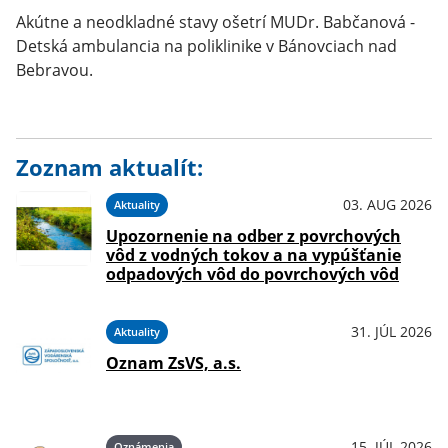
Akútne a neodkladné stavy ošetrí MUDr. Babčanová -
Detská ambulancia na poliklinike v Bánovciach nad
Bebravou.
Zoznam aktualít:
03. AUG 2026
Aktuality
Upozornenie na odber z povrchových
vôd z vodných tokov a na vypúšťanie
odpadových vôd do povrchových vôd
31. JÚL 2026
Aktuality
Oznam ZsVS, a.s.
15. JÚL 2026
Oznámenia