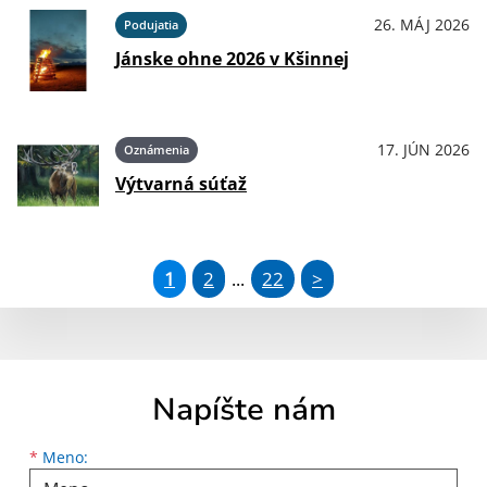
26. MÁJ 2026
Podujatia
Jánske ohne 2026 v Kšinnej
17. JÚN 2026
Oznámenia
Výtvarná súťaž
1
2
22
>
...
Napíšte nám
Meno
Priezvisko
E-mailová adresa
*
Meno: