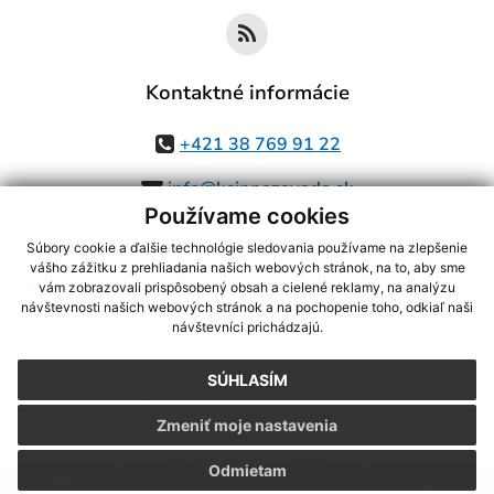
Kontaktné informácie
+421 38 769 91 22
info@ksinnazavada.sk
Používame cookies
Súbory cookie a ďalšie technológie sledovania používame na zlepšenie
vášho zážitku z prehliadania našich webových stránok, na to, aby sme
využite možnosť získavania aktuálnych informácií s využitím RSS
,
vám zobrazovali prispôsobený obsah a cielené reklamy, na analýzu
návštevnosti našich webových stránok a na pochopenie toho, odkiaľ naši
CMS systém (redakčný) systém ECHELON 2,
Mapa stránok
,
web portál
,
návštevníci prichádzajú.
webhosting
,
webex.digital, s.r.o.
,
domény
,
registrácia domény
,
spoločnosť webex.digital, s.r.o.
,
technický prevádzkovateľ
SÚHLASÍM
Posledná aktualizácia:
03.08.2026
Zmeniť moje nastavenia
Vytlačiť stránku
|
Vyhlásenie o prístupnosti
Autorské práva
|
Cookies
Odmietam
.
.
.
.
.
.