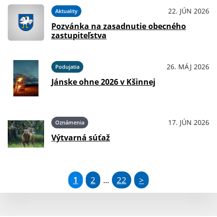
22. JÚN 2026
Aktuality
Pozvánka na zasadnutie obecného
zastupiteľstva
26. MÁJ 2026
Podujatia
Jánske ohne 2026 v Kšinnej
17. JÚN 2026
Oznámenia
Výtvarná súťaž
1
2
22
>
...