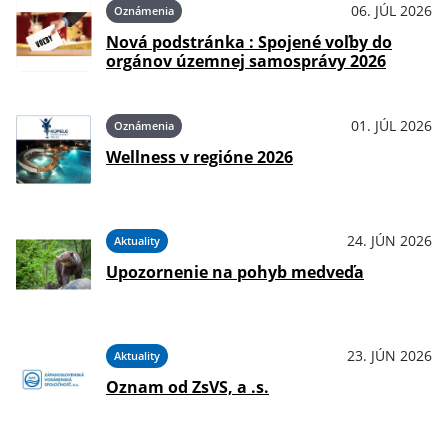
06. JÚL 2026
Oznámenia
Nová podstránka : Spojené voľby do
orgánov územnej samosprávy 2026
01. JÚL 2026
Oznámenia
Wellness v regióne 2026
24. JÚN 2026
Aktuality
Upozornenie na pohyb medveďa
23. JÚN 2026
Aktuality
Oznam od ZsVS, a .s.