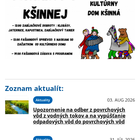
Zoznam aktualít:
03. AUG 2026
Aktuality
Upozornenie na odber z povrchových
vôd z vodných tokov a na vypúšťanie
odpadových vôd do povrchových vôd
31. JÚL 2026
Aktuality