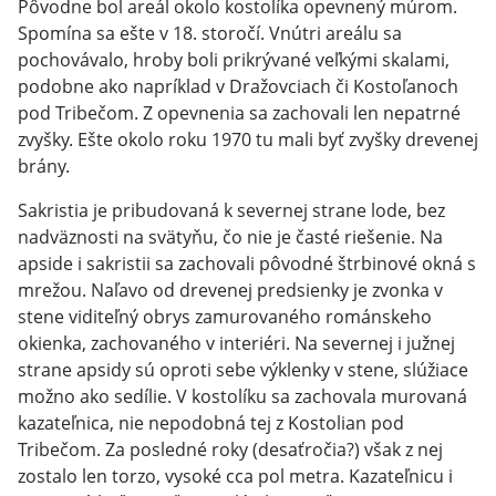
Pôvodne bol areál okolo kostolíka opevnený múrom.
Spomína sa ešte v 18. storočí. Vnútri areálu sa
pochovávalo, hroby boli prikrývané veľkými skalami,
podobne ako napríklad v Dražovciach či Kostoľanoch
pod Tribečom. Z opevnenia sa zachovali len nepatrné
zvyšky. Ešte okolo roku 1970 tu mali byť zvyšky drevenej
brány.
Sakristia je pribudovaná k severnej strane lode, bez
nadväznosti na svätyňu, čo nie je časté riešenie. Na
apside i sakristii sa zachovali pôvodné štrbinové okná s
mrežou. Naľavo od drevenej predsienky je zvonka v
stene viditeľný obrys zamurovaného románskeho
okienka, zachovaného v interiéri. Na severnej i južnej
strane apsidy sú oproti sebe výklenky v stene, slúžiace
možno ako sedílie. V kostolíku sa zachovala murovaná
kazateľnica, nie nepodobná tej z Kostolian pod
Tribečom. Za posledné roky (desaťročia?) však z nej
zostalo len torzo, vysoké cca pol metra. Kazateľnicu i