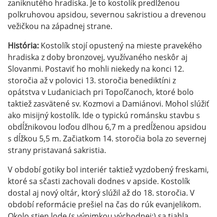
zaniknutého hradiska. Je to kostolík predĺženou
polkruhovou apsidou, severnou sakristiou a drevenou
vežičkou na západnej strane.
História:
Kostolík stojí opustený na mieste pravekého
hradiska z doby bronzovej, využívaného neskôr aj
Slovanmi. Postaviť ho mohli niekedy na konci 12.
storočia až v polovici 13. storočia benediktíni z
opátstva v Ludaniciach pri Topoľčanoch, ktoré bolo
taktiež zasvätené sv. Kozmovi a Damiánovi. Mohol slúžiť
ako misijný kostolík. Ide o typickú románsku stavbu s
obdĺžnikovou loďou dlhou 6,7 m a predĺženou apsidou
s dĺžkou 5,5 m. Začiatkom 14. storočia bola zo severnej
strany pristavaná sakristia.
V období gotiky bol interiér taktiež vyzdobený freskami,
ktoré sa sčasti zachovali dodnes v apside. Kostolík
dostal aj nový oltár, ktorý slúžil až do 18. storočia. V
období reformácie prešiel na čas do rúk evanjelikom.
Okolo stien lode (s výnimkou východnej:) sa tiahla