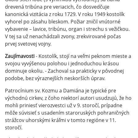
drevená tribúna pre veriacich, čo dosvedčuje
kanonická vizitácia z roku 1729. V roku 1949 kostolík
vyhorel po zásahu bleskom. Požiar zničil vnútorné
vybavenie – lavice, tribúnu, organ i strechu s vežičkou.
V tej sa už nenachádzali zvony, zrekvirované počas
prvej svetovej vojny.
Zaujímavosti
- Kostolík, stojí na veľmi peknom mieste a
svojou vyvýšenou polohou i jednoduchou krásou
dominuje okoliu. - Zachoval sa prakticky v pôvodnej
podobe, bez výraznejších neskorších úprav.
Patrocínium sv. Kozmu a Damiána je typické pre
východnú cirkev, z čoho niektorí autori usudzujú, že ho
mohli priniesť vierozvestci už v 9. storočí, prípadne
môže súvisieť s usadením staroruských pohraničných
strážcov uhorskými kráľmi v tomto regióne v 11.
storočí.