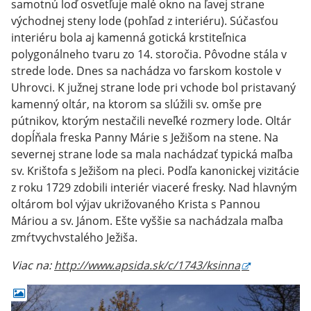
samotnú loď osvetľuje malé okno na ľavej strane
východnej steny lode (pohľad z interiéru). Súčasťou
interiéru bola aj kamenná gotická krstiteľnica
polygonálneho tvaru zo 14. storočia. Pôvodne stála v
strede lode. Dnes sa nachádza vo farskom kostole v
Uhrovci. K južnej strane lode pri vchode bol pristavaný
kamenný oltár, na ktorom sa slúžili sv. omše pre
pútnikov, ktorým nestačili neveľké rozmery lode. Oltár
dopĺňala freska Panny Márie s Ježišom na stene. Na
severnej strane lode sa mala nachádzať typická maľba
sv. Krištofa s Ježišom na pleci. Podľa kanonickej vizitácie
z roku 1729 zdobili interiér viaceré fresky. Nad hlavným
oltárom bol výjav ukrižovaného Krista s Pannou
Máriou a sv. Jánom. Ešte vyššie sa nachádzala maľba
zmŕtvychvstalého Ježiša.
Viac na:
http://www.apsida.sk/c/1743/ksinna