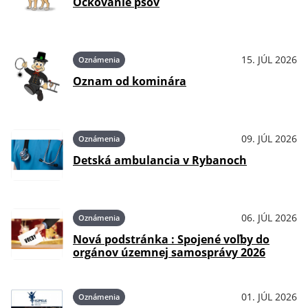
Očkovanie psov
15. JÚL 2026
Oznámenia
Oznam od kominára
09. JÚL 2026
Oznámenia
Detská ambulancia v Rybanoch
06. JÚL 2026
Oznámenia
Nová podstránka : Spojené voľby do
orgánov územnej samosprávy 2026
01. JÚL 2026
Oznámenia