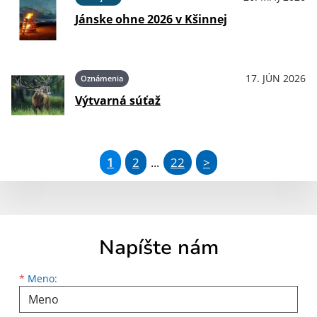
Jánske ohne 2026 v Kšinnej
17. JÚN 2026
Oznámenia
Výtvarná súťaž
1
2
22
>
...
Napíšte nám
Meno
Priezvisko
E-mailová adresa
*
Meno: