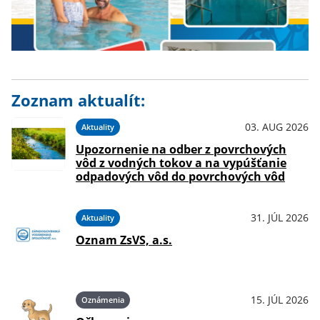
Zoznam aktualít:
03. AUG 2026
Aktuality
Upozornenie na odber z povrchových
vôd z vodných tokov a na vypúšťanie
odpadových vôd do povrchových vôd
31. JÚL 2026
Aktuality
Oznam ZsVS, a.s.
15. JÚL 2026
Oznámenia