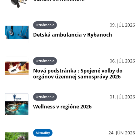
09. JÚL 2026
Oznámenia
Detská ambulancia v Rybanoch
06. JÚL 2026
Oznámenia
Nová podstránka : Spojené voľby do
orgánov územnej samosprávy 2026
01. JÚL 2026
Oznámenia
Wellness v regióne 2026
24. JÚN 2026
Aktuality