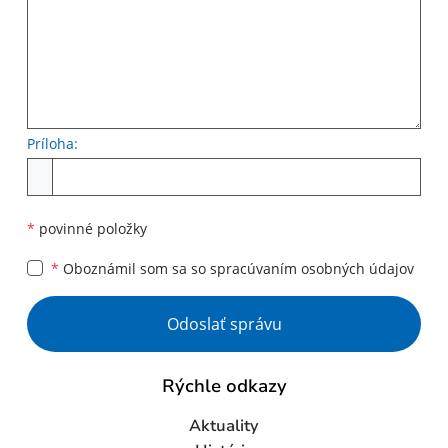
Príloha:
Príloha
*
povinné položky
*
Oboznámil som sa so
spracúvaním osobných údajov
Google reCaptcha Response
Odoslať správu
Rýchle odkazy
Aktuality