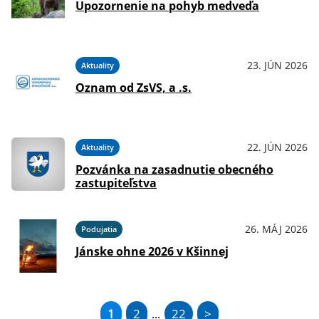
Upozornenie na pohyb medveďa
23. JÚN 2026
Aktuality
Oznam od ZsVS, a .s.
22. JÚN 2026
Aktuality
Pozvánka na zasadnutie obecného
zastupiteľstva
26. MÁJ 2026
Podujatia
Jánske ohne 2026 v Kšinnej
1
2
22
>
...