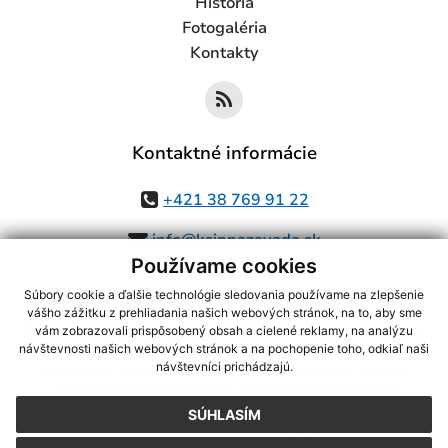
História
Fotogaléria
Kontakty
Kontaktné informácie
+421 38 769 91 22
info@ksinnazavada.sk
Používame cookies
Súbory cookie a ďalšie technológie sledovania používame na zlepšenie
vášho zážitku z prehliadania našich webových stránok, na to, aby sme
využite možnosť získavania aktuálnych informácií s využitím RSS
,
vám zobrazovali prispôsobený obsah a cielené reklamy, na analýzu
CMS systém (redakčný) systém ECHELON 2,
Mapa stránok
,
web portál
,
návštevnosti našich webových stránok a na pochopenie toho, odkiaľ naši
návštevníci prichádzajú.
webhosting
,
webex.digital, s.r.o.
,
domény
,
registrácia domény
,
spoločnosť webex.digital, s.r.o.
,
technický prevádzkovateľ
SÚHLASÍM
Posledná aktualizácia:
07.08.2026