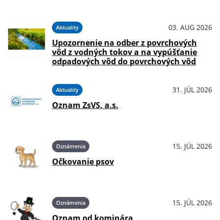
03. AUG 2026
Aktuality
Upozornenie na odber z povrchových
vôd z vodných tokov a na vypúšťanie
odpadových vôd do povrchových vôd
31. JÚL 2026
Aktuality
Oznam ZsVS, a.s.
15. JÚL 2026
Oznámenia
Očkovanie psov
15. JÚL 2026
Oznámenia
Oznam od kominára