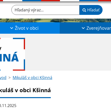
Hľadaný výraz...
Hľadať
Život v obci
Zverejňova
y
NNÁ
vod
Mikuláš v obci Kšinná
kuláš v obci Kšinná
.11.2025