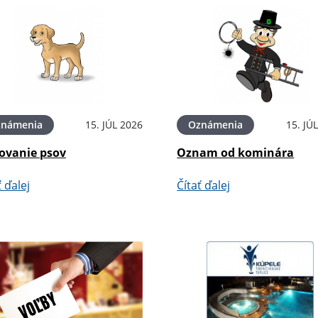
známenia
15. JÚL 2026
Oznámenia
15. JÚ
ovanie psov
Oznam od kominára
ť ďalej
Čítať ďalej