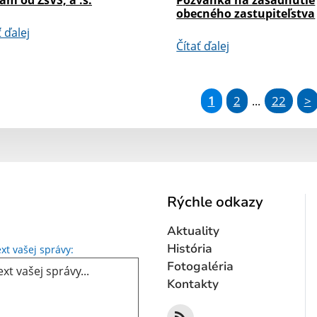
obecného zastupiteľstva
ť ďalej
Čítať ďalej
1
2
22
>
...
Rýchle odkazy
Aktuality
Text vašej správy...
História
xt vašej správy:
Fotogaléria
Kontakty