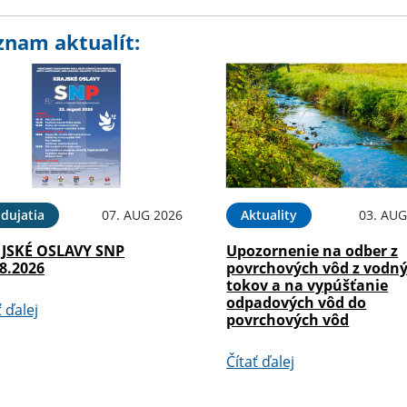
znam aktualít:
dujatia
07. AUG 2026
Aktuality
03. AUG
JSKÉ OSLAVY SNP
Upozornenie na odber z
8.2026
povrchových vôd z vodn
tokov a na vypúšťanie
odpadových vôd do
ť ďalej
povrchových vôd
Čítať ďalej