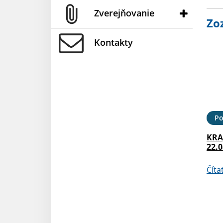
Zverejňovanie
Zo
Kontakty
Po
KRA
22.0
Číta