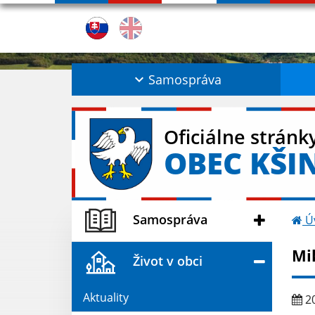
Samospráva
Oficiálne stránk
OBEC KŠI
Samospráva
Ú
Mi
Život v obci
Aktuality
20