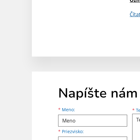
Číta
Napíšte nám
Meno
Priezvisko
E-mailová adresa
*
Meno:
*
Te
*
Priezvisko: