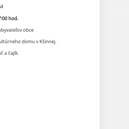
va
7:00 hod.
 obyvateľov obce
kultúrneho domu v Kšinnej.
 a čajík.