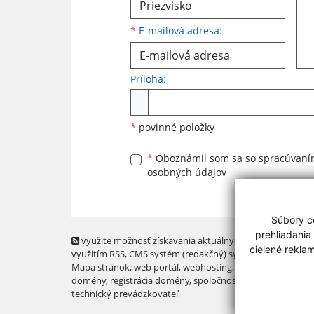
*
E-mailová adresa:
Príloha:
Príloha
*
povinné položky
*
Oboznámil som sa so
spracúvan
osobných údajov
Súbory co
prehliadania
využite možnosť získavania aktuálnych informácií s
cielené rekla
využitím RSS
, CMS systém (redakčný) systém ECHELON 2,
Mapa stránok
,
web portál
,
webhosting
,
webex.digital, s.r.o
domény
,
registrácia domény
,
spoločnosť webex.digital, s.r.
technický prevádzkovateľ