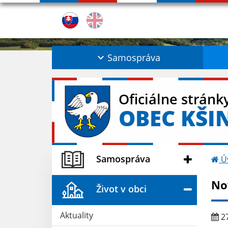
Samospráva
Oficiálne stránk
OBEC KŠI
Samospráva
Ú
No
Život v obci
Aktuality
27