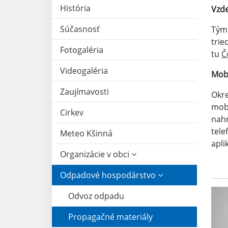
História
Vzde
Súčasnosť
Týmt
trie
Fotogaléria
tu
Č
Videogaléria
Mobi
Zaujímavosti
Okre
mobi
Cirkev
nahr
tele
Meteo Kšinná
apli
Organizácie v obci
Odpadové hospodárstvo
Odvoz odpadu
Propagačné materiály