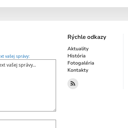
Rýchle odkazy
Aktuality
Text vašej správy...
História
xt vašej správy:
Fotogaléria
Kontakty