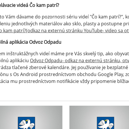
lávacie videá Čo kam patrí?
o Vám dávame do pozornosti sériu videí "Čo kam patrí?", k
deniu jednotlivých materiálov ako sklo, plasty a postupne pri
o kam patrí?(odkaz na externú stránku YouTube- video sa o
lná aplikácia Odvoz Odpadu
m inštruktážnych videí máme pre Vás skvelý tip, ako obyvat
lnú aplikáciu
Odvoz Odpadu- odkaz na externú stránku, otv
ádza tlačené zberové kalendáre. Jej používanie je bezplatné
fónu s Os Android prostredníctvom obchodu Google Play, zo
kácia mu prostredníctvom notifikácie vždy pripomenie blíži