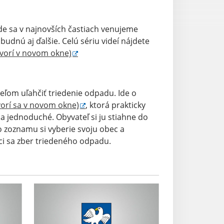
de sa v najnovších častiach venujeme
budnú aj ďalšie. Celú sériu videí nájdete
tvorí v novom okne)
eľom uľahčiť triedenie odpadu. Ide o
orí sa v novom okne)
, ktorá prakticky
 a jednoduché. Obyvateľ si ju stiahne do
 zoznamu si vyberie svoju obec a
aci sa zber triedeného odpadu.