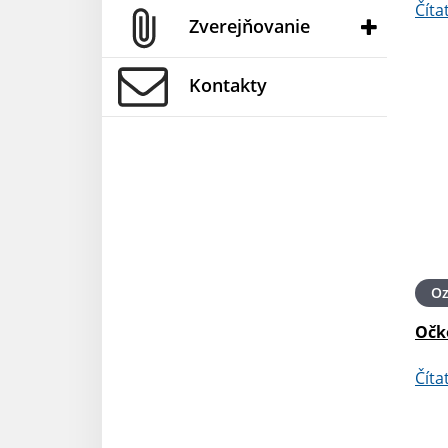
Číta
Zverejňovanie
Kontakty
O
Očk
Číta