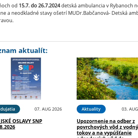
ňoch od
15.7. do 26.7.2024
detská ambulancia v Rybanoch ne
ne a neodkladné stavy ošetrí MUDr.Babčanová- Detská ambu
ravou.
znam aktualít:
dujatia
07. AUG 2026
Aktuality
03. AUG
JSKÉ OSLAVY SNP
Upozornenie na odber z
8.2026
povrchových vôd z vodn
tokov a na vypúšťanie