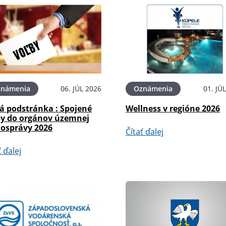
známenia
06. JÚL 2026
Oznámenia
01. JÚ
á podstránka : Spojené
Wellness v regióne 2026
by do orgánov územnej
osprávy 2026
Čítať ďalej
ť ďalej