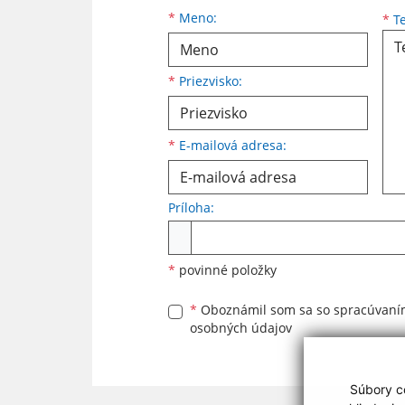
Meno
Priezvisko
E-mailová adresa
*
Meno:
*
Te
*
Priezvisko:
*
E-mailová adresa:
Príloha:
Príloha
*
povinné položky
*
Oboznámil som sa so
spracúvan
osobných údajov
Súbory co