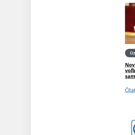
O
Nov
voľ
sam
Číta