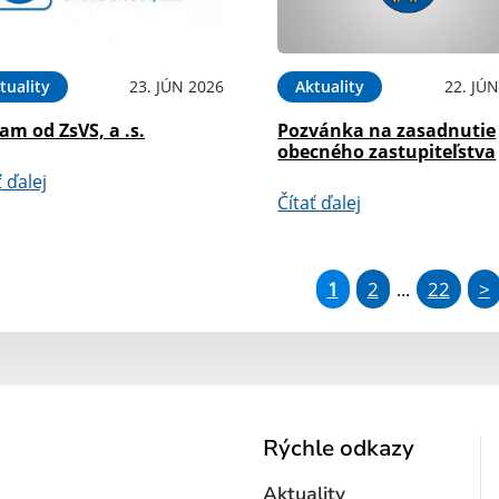
tuality
23. JÚN 2026
Aktuality
22. JÚ
m od ZsVS, a .s.
Pozvánka na zasadnutie
obecného zastupiteľstva
ť ďalej
Čítať ďalej
1
2
22
>
...
Rýchle odkazy
Aktuality