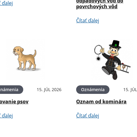
odpadových vôd do
ť ďalej
povrchových vôd
Čítať ďalej
známenia
15. JÚL 2026
Oznámenia
15. JÚ
ovanie psov
Oznam od kominára
ť ďalej
Čítať ďalej