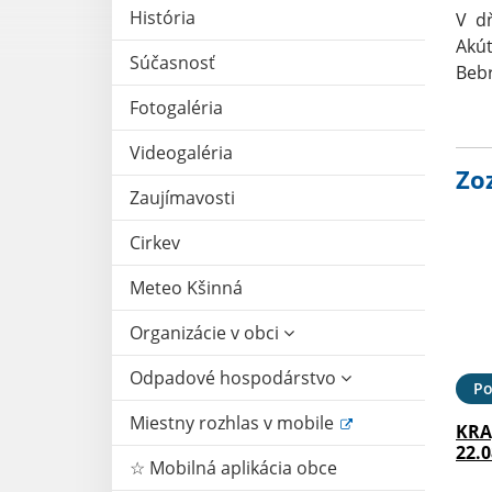
História
V d
Akút
Súčasnosť
Beb
Fotogaléria
Videogaléria
Zo
Zaujímavosti
Cirkev
Meteo Kšinná
Organizácie v obci
Odpadové hospodárstvo
Po
Miestny rozhlas v mobile
KRA
22.0
☆ Mobilná aplikácia obce