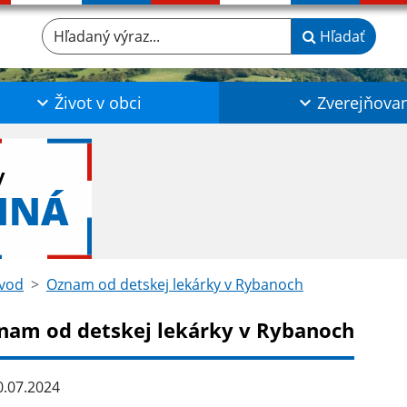
Hľadaný výraz...
Hľadať
Život v obci
Zverejňova
y
NNÁ
vod
Oznam od detskej lekárky v Rybanoch
nam od detskej lekárky v Rybanoch
.07.2024