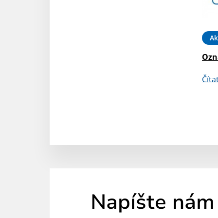
Ak
Ozna
Číta
Napíšte nám