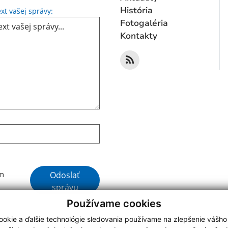
Text vašej správy...
História
xt vašej správy:
Fotogaléria
Kontakty
Google reCaptcha Response
Odoslať
ím
správu
Používame cookies
okie a ďalšie technológie sledovania používame na zlepšenie vášho