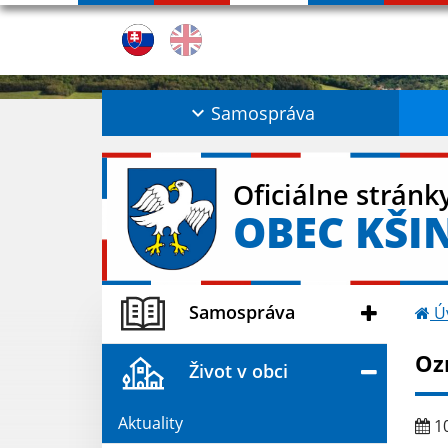
Samospráva
Oficiálne stránk
OBEC KŠI
Samospráva
Ú
Oz
Život v obci
Aktuality
10