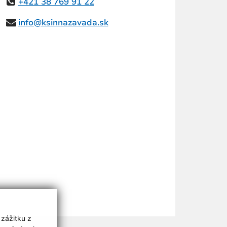
+421 38 769 91 22
info@ksinnazavada.sk
 zážitku z