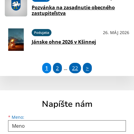
Pozvánka na zasadnutie obecného
zastupiteľstva
26. MÁJ 2026
Podujatia
Jánske ohne 2026 v Kšinnej
1
2
22
>
...
Napíšte nám
Meno
Priezvisko
E-mailová adresa
*
Meno: