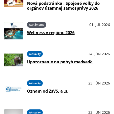
Nová podstránka : Spojené voľby do
orgánov územnej samosprávy 2026
01. JÚL 2026
Oznámenia
Wellness v regióne 2026
24. JÚN 2026
Aktuality
Upozornenie na pohyb medveďa
23. JÚN 2026
Aktuality
Oznam od ZsVS, a .s.
22. JÚN 2026
Aktuality