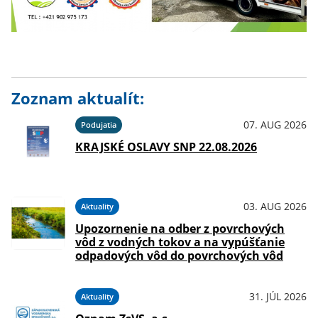
Zoznam aktualít:
07. AUG 2026
Podujatia
KRAJSKÉ OSLAVY SNP 22.08.2026
03. AUG 2026
Aktuality
Upozornenie na odber z povrchových
vôd z vodných tokov a na vypúšťanie
odpadových vôd do povrchových vôd
31. JÚL 2026
Aktuality