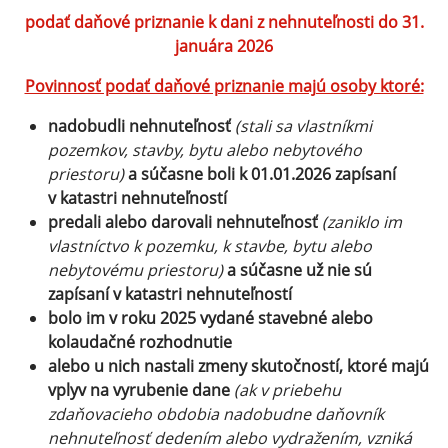
podať daňové priznanie k dani z nehnuteľnosti do 31.
januára 2026
Povinnosť podať daňové priznanie majú osoby ktoré:
nadobudli nehnuteľnosť
(stali sa vlastníkmi
pozemkov, stavby, bytu alebo nebytového
priestoru)
a súčasne boli k 01.01.2026 zapísaní
v katastri nehnuteľností
predali alebo darovali nehnuteľnosť
(zaniklo im
vlastníctvo k pozemku, k stavbe, bytu alebo
nebytovému priestoru)
a súčasne už nie sú
zapísaní v katastri nehnuteľností
bolo im v roku 2025 vydané stavebné alebo
kolaudačné rozhodnutie
alebo u nich nastali zmeny skutočností, ktoré majú
vplyv na vyrubenie dane
(ak v priebehu
zdaňovacieho obdobia nadobudne daňovník
nehnuteľnosť dedením alebo vydražením, vzniká