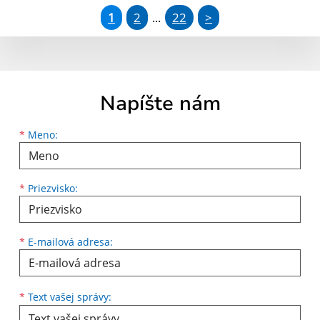
1
2
22
>
...
Napíšte nám
Meno
Priezvisko
E-mailová adresa
*
Meno:
*
Priezvisko:
*
E-mailová adresa:
Text vašej správy...
*
Text vašej správy: