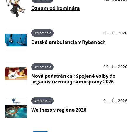
Oznam od kominára
09. JÚL 2026
Oznámenia
Detská ambulancia v Rybanoch
06. JÚL 2026
Oznámenia
Nová podstránka : Spojené voľby do
orgánov územnej samosprávy 2026
01. JÚL 2026
Oznámenia
Wellness v regióne 2026