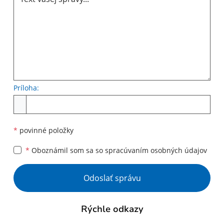
Príloha:
Príloha
*
povinné položky
*
Oboznámil som sa so
spracúvaním osobných údajov
Google reCaptcha Response
Odoslať správu
Rýchle odkazy