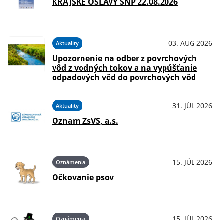
KRAJSKÉ OSLAVY SNP 22.08.2026
03. AUG 2026
Aktuality
Upozornenie na odber z povrchových
vôd z vodných tokov a na vypúšťanie
odpadových vôd do povrchových vôd
31. JÚL 2026
Aktuality
Oznam ZsVS, a.s.
15. JÚL 2026
Oznámenia
Očkovanie psov
15. JÚL 2026
Oznámenia