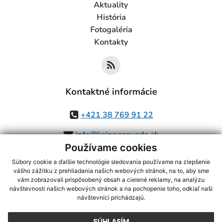
Aktuality
História
Fotogaléria
Kontakty
Kontaktné informácie
+421 38 769 91 22
info@ksinnazavada.sk
Používame cookies
Súbory cookie a ďalšie technológie sledovania používame na zlepšenie
vášho zážitku z prehliadania našich webových stránok, na to, aby sme
využite možnosť získavania aktuálnych informácií s využitím RSS
,
vám zobrazovali prispôsobený obsah a cielené reklamy, na analýzu
CMS systém (redakčný) systém ECHELON 2,
Mapa stránok
,
web portál
,
návštevnosti našich webových stránok a na pochopenie toho, odkiaľ naši
návštevníci prichádzajú.
webhosting
,
webex.digital, s.r.o.
,
domény
,
registrácia domény
,
spoločnosť webex.digital, s.r.o.
,
technický prevádzkovateľ
SÚHLASÍM