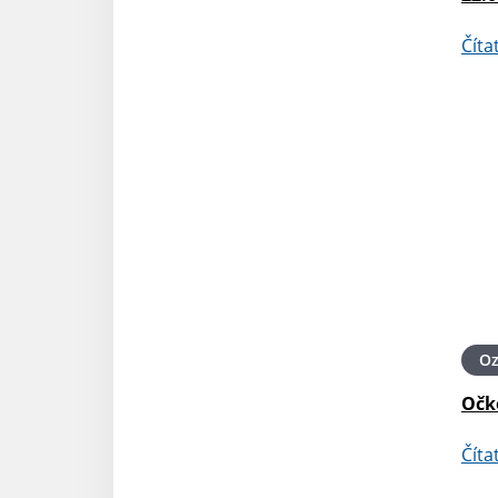
Číta
O
Očk
Číta