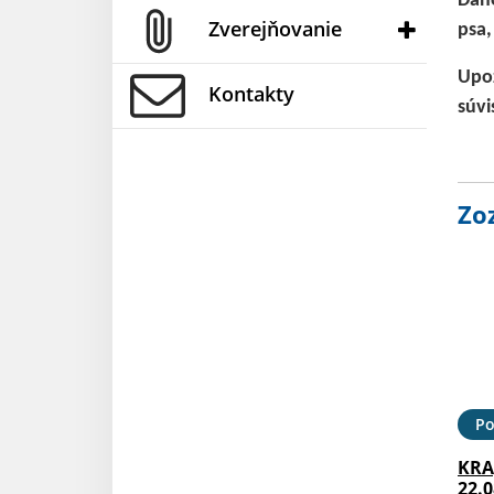
Daňo
Zverejňovanie
psa,
Upoz
Kontakty
súvi
Zo
Po
KRA
22.0