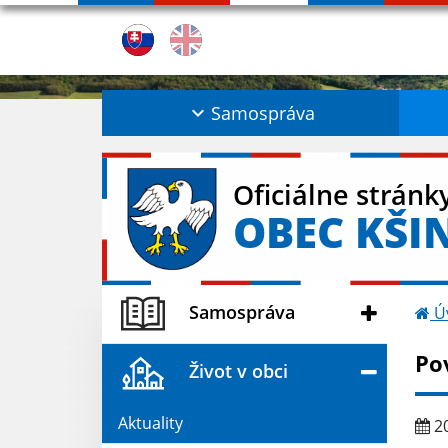
Samospráva
Oficiálne stránk
OBEC KŠI
Samospráva
Ú
Po
Život v obci
Aktuality
20