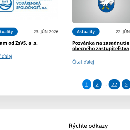
tuality
23. JÚN 2026
Aktuality
22. JÚ
m od ZsVS, a .s.
Pozvánka na zasadnutie
obecného zastupiteľstva
ť ďalej
Čítať ďalej
1
2
22
>
...
Rýchle odkazy