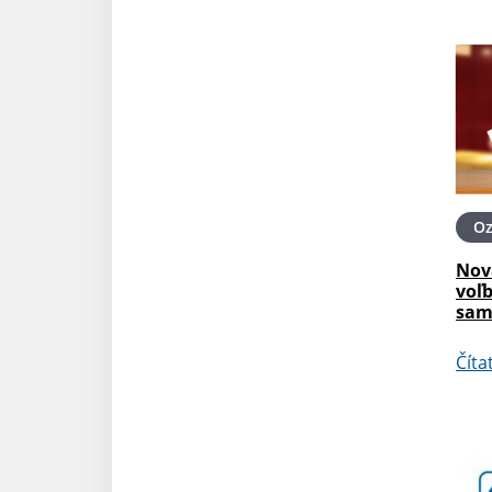
O
Nov
voľ
sam
Číta