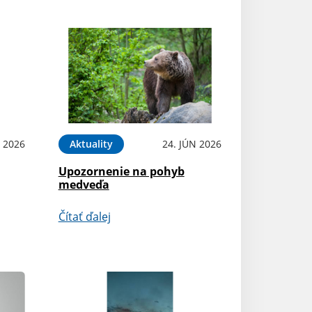
L 2026
Aktuality
24. JÚN 2026
Upozornenie na pohyb
medveďa
Čítať ďalej