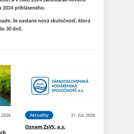
torí si v roku 2024 zaobstarali nového
ku 2024 prihláseného.
ade, že nastane nová skutočnosť, ktorá
o 30 dní).
 2026
Aktuality
31. JÚL 2026
Oznam ZsVS, a.s.
ých