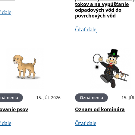
tokov a na vypúšťanie
odpadových vôd do
ť ďalej
povrchových vôd
Čítať ďalej
známenia
15. JÚL 2026
Oznámenia
15. JÚ
ovanie psov
Oznam od kominára
ť ďalej
Čítať ďalej