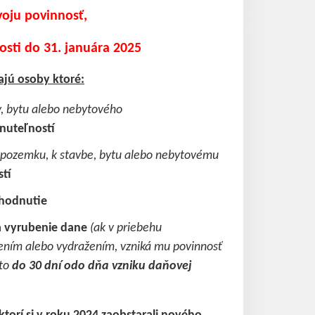
voju povinnosť,
osti do 31. januára 2025
jú osoby ktoré:
by, bytu alebo nebytového
hnuteľností
 k pozemku, k stavbe, bytu alebo nebytovému
stí
zhodnutie
na vyrubenie dane
(ak v priebehu
ním alebo vydražením, vzniká mu povinnosť
 to
do 30 dní odo dňa vzniku daňovej