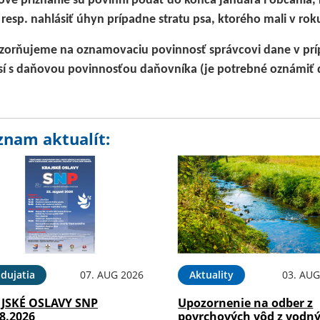
vé priznanie sú povinní podať do konca januára i občania, k
 resp. nahlásiť úhyn prípadne stratu psa, ktorého mali v ro
orňujeme na oznamovaciu povinnosť správcovi dane v príp
sí s daňovou povinnosťou daňovníka (je potrebné oznámiť d
znam aktualít:
dujatia
07. AUG 2026
Aktuality
03. AUG
JSKÉ OSLAVY SNP
Upozornenie na odber z
8.2026
povrchových vôd z vodn