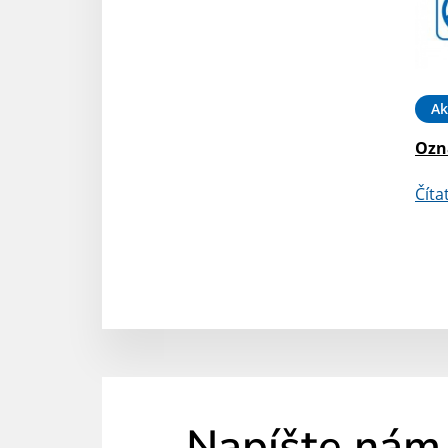
Ak
Ozna
Číta
Napíšte nám