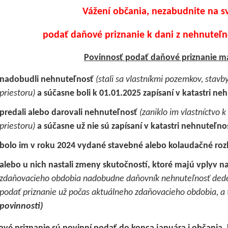
Vážení občania, nezabudnite na s
podať daňové priznanie k dani z nehnuteľn
Povinnosť podať daňové priznanie ma
nadobudli nehnuteľnosť
(stali sa vlastníkmi pozemkov, stav
priestoru)
a súčasne boli k 01.01.2025 zapísaní v katastri ne
predali alebo darovali nehnuteľnosť
(zaniklo im vlastníctvo
priestoru)
a súčasne už nie sú zapísaní v katastri nehnuteľno
bolo im v roku 2024 vydané stavebné alebo kolaudačné ro
alebo u nich nastali zmeny skutočností, ktoré majú vplyv 
zdaňovacieho obdobia nadobudne daňovník nehnuteľnosť dede
podať priznanie už počas aktuálneho zdaňovacieho obdobia, a
povinnosti)