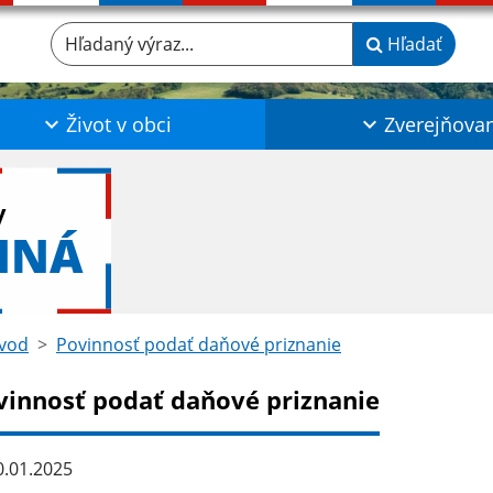
Hľadaný výraz...
Hľadať
Život v obci
Zverejňova
y
NNÁ
vod
Povinnosť podať daňové priznanie
vinnosť podať daňové priznanie
.01.2025