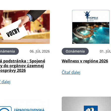
známenia
06. JÚL 2026
Oznámenia
01. JÚ
á podstránka : Spojené
Wellness v regióne 2026
by do orgánov územnej
osprávy 2026
Čítať ďalej
ť ďalej