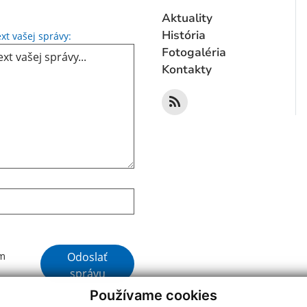
Aktuality
Text vašej správy...
História
xt vašej správy:
Fotogaléria
Kontakty
Google reCaptcha Response
Odoslať
ím
správu
Používame cookies