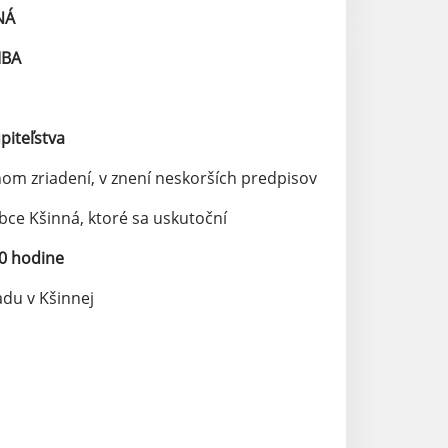
NÁ
MBA
piteľstva
nom zriadení, v znení neskorších predpisov
ce Kšinná, ktoré sa uskutoční
00 hodine
du v Kšinnej