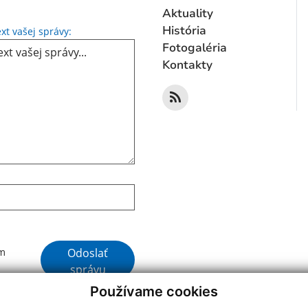
Aktuality
Text vašej správy...
História
xt vašej správy:
Fotogaléria
Kontakty
Google reCaptcha Response
Odoslať
ím
správu
Používame cookies