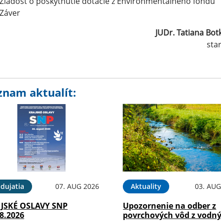
Žiadosť o poskytnutie dotácie z Environmentálneho fondu
Záver
JUDr. Tatiana Bot
starostka o
znam aktualít:
dujatia
07. AUG 2026
Aktuality
03. AUG
JSKÉ OSLAVY SNP
Upozornenie na odber z
8.2026
povrchových vôd z vodn