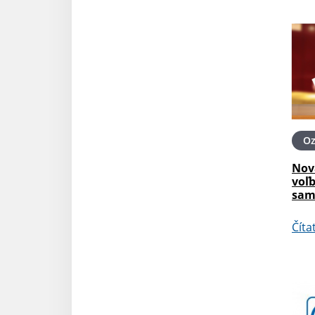
O
Nov
voľ
sam
Číta