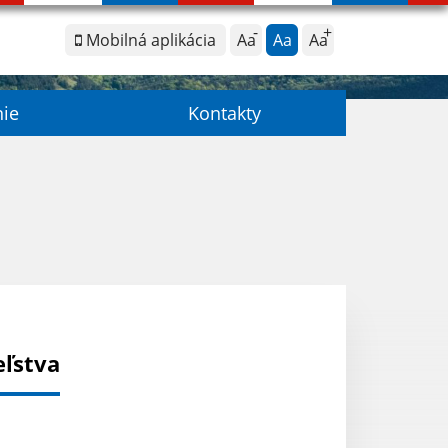
Mobilná aplikácia
Aa
Aa
Aa
nie
Kontakty
eľstva