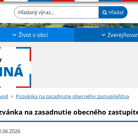
Hľadaný výraz...
Hľadať
Život v obci
Zverejňova
y
NNÁ
vod
Pozvánka na zasadnutie obecného zastupiteľstva
zvánka na zasadnutie obecného zastupit
.06.2026