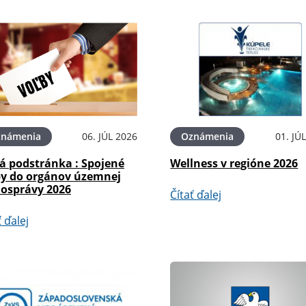
známenia
06. JÚL 2026
Oznámenia
01. JÚ
á podstránka : Spojené
Wellness v regióne 2026
by do orgánov územnej
osprávy 2026
Čítať ďalej
ť ďalej