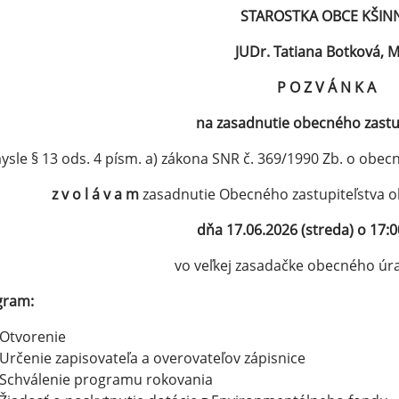
STAROSTKA OBCE KŠIN
JUDr. Tatiana Botková, 
P O Z V Á N K A
na zasadnutie obecného zastu
ysle § 13 ods. 4 písm. a) zákona SNR č. 369/1990 Zb. o obec
z v o l á v a m
zasadnutie Obecného zastupiteľstva ob
dňa 17.06.2026 (streda) o 17:
vo veľkej zasadačke obecného úra
gram:
Otvorenie
Určenie zapisovateľa a overovateľov zápisnice
Schválenie programu rokovania