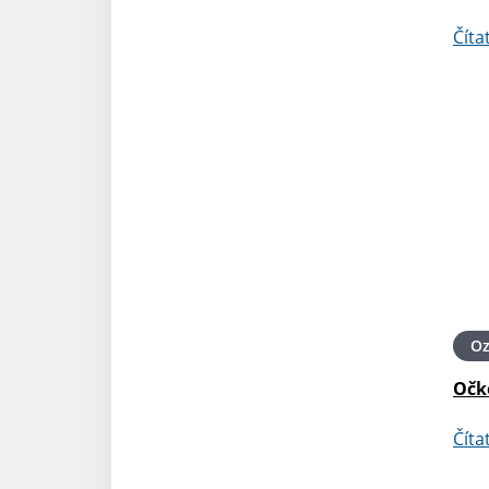
Číta
O
Očk
Číta