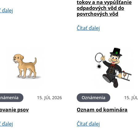
tokov a na vypúšťanie
odpadových vôd do
ť ďalej
povrchových vôd
Čítať ďalej
známenia
15. JÚL 2026
Oznámenia
15. JÚ
ovanie psov
Oznam od kominára
ť ďalej
Čítať ďalej