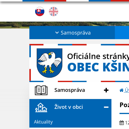
Samospráva
Oficiálne stránk
OBEC KŠI
Samospráva
Ú
Po
Život v obci
Aktuality
12