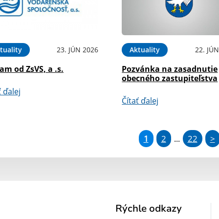
tuality
23. JÚN 2026
Aktuality
22. JÚ
m od ZsVS, a .s.
Pozvánka na zasadnutie
obecného zastupiteľstva
ť ďalej
Čítať ďalej
1
2
22
>
...
Rýchle odkazy