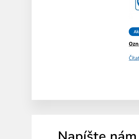
Ak
Ozna
Číta
Napíšte nám