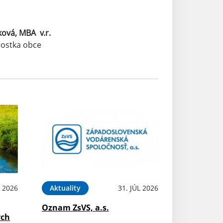
ková, MBA v.r.
bce
 2026
Aktuality
31. JÚL 2026
Oznam ZsVS, a.s.
ých