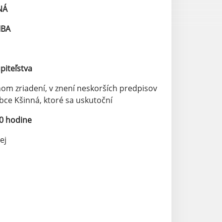
NÁ
MBA
piteľstva
nom zriadení, v znení neskorších predpisov
ce Kšinná, ktoré sa uskutoční
00 hodine
ej