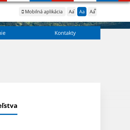
Mobilná aplikácia
Aa
Aa
Aa
nie
Kontakty
eľstva