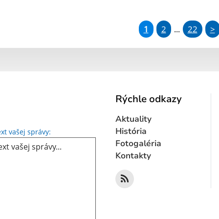
1
2
22
>
...
Rýchle odkazy
Aktuality
Text vašej správy...
História
xt vašej správy:
Fotogaléria
Kontakty