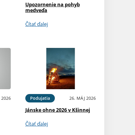
Upozornenie na pohyb
medveďa
Čítať ďalej
N 2026
Podujatia
26. MÁJ 2026
Jánske ohne 2026 v Kšinnej
Čítať ďalej