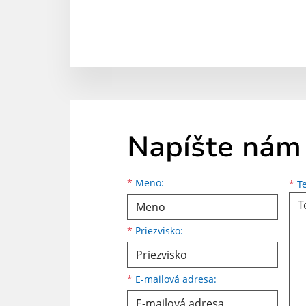
Napíšte nám
Meno
Priezvisko
E-mailová adresa
*
Meno:
*
Te
*
Priezvisko:
*
E-mailová adresa: