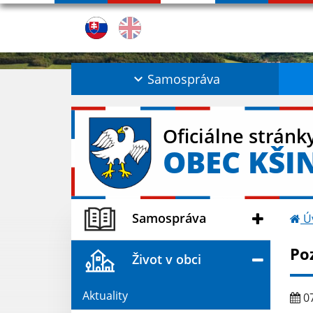
Samospráva
Oficiálne stránk
OBEC KŠI
Samospráva
Ú
Po
Život v obci
Aktuality
07