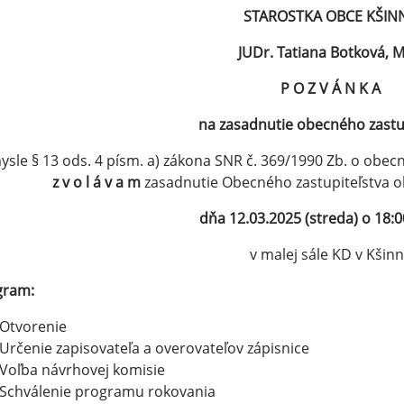
STAROSTKA OBCE KŠIN
JUDr. Tatiana Botková, 
P O Z V Á N K A
na zasadnutie obecného zastu
ysle § 13 ods. 4 písm. a) zákona SNR č. 369/1990 Zb. o obec
z v o l á v a m
zasadnutie Obecného zastupiteľstva ob
dňa 12.03.2025 (streda) o 18:
v malej sále KD v Kšinn
gram:
Otvorenie
Určenie zapisovateľa a overovateľov zápisnice
Voľba návrhovej komisie
Schválenie programu rokovania