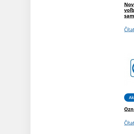
Nov
voľ
sam
Číta
Ak
Ozna
Číta