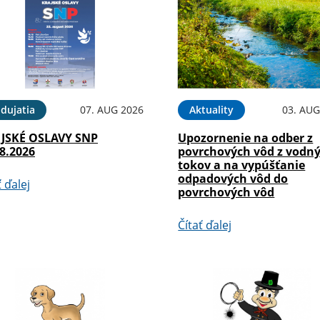
dujatia
07. AUG 2026
Aktuality
03. AUG
JSKÉ OSLAVY SNP
Upozornenie na odber z
8.2026
povrchových vôd z vodn
tokov a na vypúšťanie
odpadových vôd do
ť ďalej
povrchových vôd
Čítať ďalej