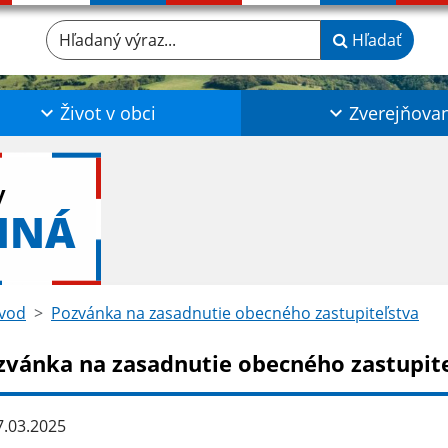
Hľadaný výraz...
Hľadať
Život v obci
Zverejňova
y
NNÁ
vod
Pozvánka na zasadnutie obecného zastupiteľstva
zvánka na zasadnutie obecného zastupit
.03.2025