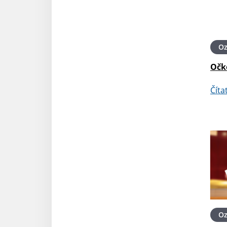
O
Očk
Číta
O