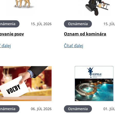
známenia
15. JÚL 2026
Oznámenia
15. JÚ
ovanie psov
Oznam od kominára
ť ďalej
Čítať ďalej
známenia
06. JÚL 2026
Oznámenia
01. JÚ