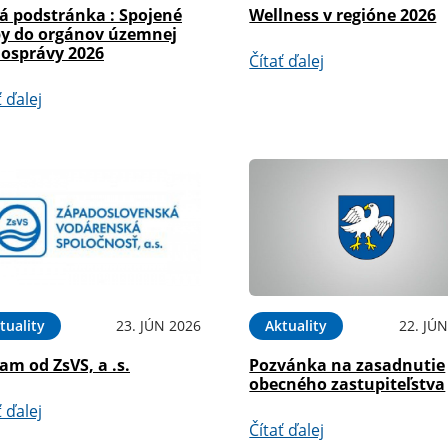
á podstránka : Spojené
Wellness v regióne 2026
by do orgánov územnej
osprávy 2026
Čítať ďalej
ť ďalej
tuality
23. JÚN 2026
Aktuality
22. JÚ
m od ZsVS, a .s.
Pozvánka na zasadnutie
obecného zastupiteľstva
ť ďalej
Čítať ďalej