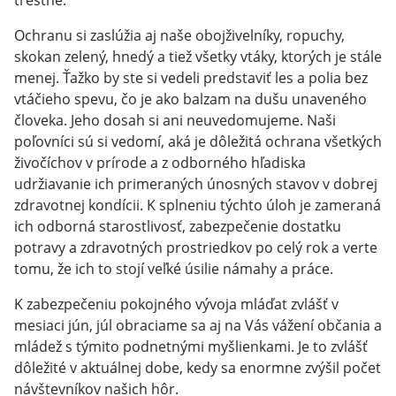
trestné.
Ochranu si zaslúžia aj naše obojživelníky, ropuchy,
skokan zelený, hnedý a tiež všetky vtáky, ktorých je stále
menej. Ťažko by ste si vedeli predstaviť les a polia bez
vtáčieho spevu, čo je ako balzam na dušu unaveného
človeka. Jeho dosah si ani neuvedomujeme. Naši
poľovníci sú si vedomí, aká je dôležitá ochrana všetkých
živočíchov v prírode a z odborného hľadiska
udržiavanie ich primeraných únosných stavov v dobrej
zdravotnej kondícii. K splneniu týchto úloh je zameraná
ich odborná starostlivosť, zabezpečenie dostatku
potravy a zdravotných prostriedkov po celý rok a verte
tomu, že ich to stojí veľké úsilie námahy a práce.
K zabezpečeniu pokojného vývoja mláďat zvlášť v
mesiaci jún, júl obraciame sa aj na Vás vážení občania a
mládež s týmito podnetnými myšlienkami. Je to zvlášť
dôležité v aktuálnej dobe, kedy sa enormne zvýšil počet
návštevníkov našich hôr.