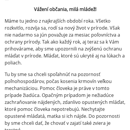
Vážení občania, milá mládež!
Máme tu jedno z najkrajších období roka. Všetko
rozkvitlo, rozvíja sa, rodí sa nový život v prírode. Však
nie nadarmo sa jún považuje za mesiac poľovníctva a
ochrany prírody. Tak ako každý rok, aj teraz sa k Vám
prihovárame, aby sme upozornili na zvýšenú ochranu
mláďat v prírode. Mláďat, ktoré sú ukryté aj na lúkach a
poliach.
Tu by sme sa chceli spoľahnúť na pozornosť
poľnohospodárov, počas kosenia krmovín veľkou
mechanizáciou. Pomoc človeka je práve v tomto
prípade žiadúca. Opačným prípadom je nežiadúce
zachraňovanie nájdených, zdanlivo opustených mláďat,
ktoré pomoc človeka nepotrebujú. Nechytajte
opustené mláďatá, matka si ich nájde. Do pozornosti
by sme chceli dať, že chovať v zajatí také zviera je