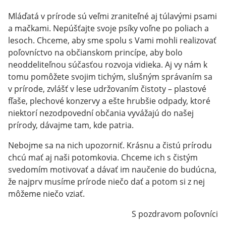
Mláďatá v prírode sú veľmi zraniteľné aj túlavými psami
a mačkami. Nepúšťajte svoje psíky voľne po poliach a
lesoch. Chceme, aby sme spolu s Vami mohli realizovať
poľovníctvo na občianskom princípe, aby bolo
neoddeliteľnou súčasťou rozvoja vidieka. Aj vy nám k
tomu pomôžete svojim tichým, slušným správaním sa
v prírode, zvlášť v lese udržovaním čistoty – plastové
fľaše, plechové konzervy a ešte hrubšie odpady, ktoré
niektorí nezodpovední občania vyvážajú do našej
prírody, dávajme tam, kde patria.
Nebojme sa na nich upozorniť. Krásnu a čistú prírodu
chcú mať aj naši potomkovia. Chceme ich s čistým
svedomím motivovať a dávať im naučenie do budúcna,
že najprv musíme prírode niečo dať a potom si z nej
môžeme niečo vziať.
S pozdravom poľovníci