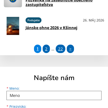
Pozvánka na zasadnutie obecného
zastupiteľstva
26. MÁJ 2026
Podujatia
Jánske ohne 2026 v Kšinnej
1
2
22
>
...
Napíšte nám
Meno
Priezvisko
E-mailová adresa
*
Meno:
*
Priezvisko: