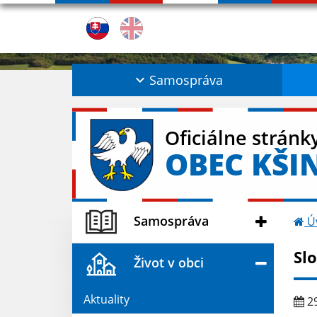
Samospráva
Oficiálne stránk
OBEC KŠI
Samospráva
Ú
Sl
Život v obci
Aktuality
29