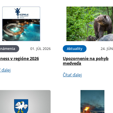
známenia
01. JÚL 2026
Aktuality
24. JÚ
ness v regióne 2026
Upozornenie na pohyb
medveďa
ť ďalej
Čítať ďalej