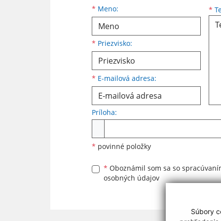
Meno
Priezvisko
E-mailová adresa
*
Meno:
*
Te
*
Priezvisko:
*
E-mailová adresa:
Príloha:
Príloha
*
povinné položky
*
Oboznámil som sa so
spracúvan
osobných údajov
Súbory co