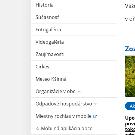
História
Váž
Súčasnosť
v d
Fotogaléria
Videogaléria
Zo
Zaujímavosti
Cirkev
Meteo Kšinná
Organizácie v obci
Odpadové hospodárstvo
Ak
Miestny rozhlas v mobile
Upo
pov
☆ Mobilná aplikácia obce
tok
odp