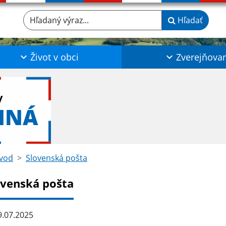
Hľadaný výraz...
Hľadať
Život v obci
Zverejňova
y
NNÁ
vod
Slovenská pošta
ovenská pošta
.07.2025