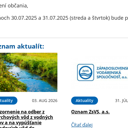
ení občania,
ňoch 30.07.2025 a 31.07.2025 (streda a štvrtok) bude 
znam aktualít:
tuality
03. AUG 2026
Aktuality
31. JÚ
zornenie na odber z
Oznam ZsVS, a.s.
rchových vôd z vodných
ov a na vypúšťanie
Čítať ďalej
adových vôd do