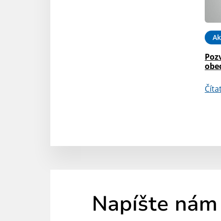
Ak
Poz
obe
Číta
Napíšte nám