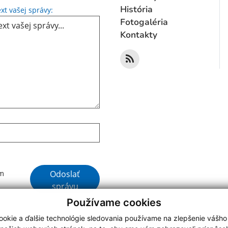
Text vašej správy...
História
xt vašej správy:
Fotogaléria
Kontakty
Google reCaptcha Response
Odoslať
ím
správu
Používame cookies
okie a ďalšie technológie sledovania používame na zlepšenie vášho