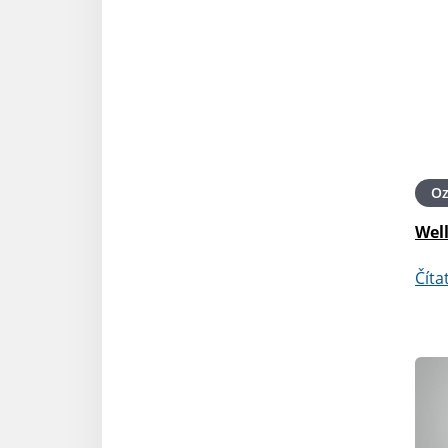
O
Well
Číta