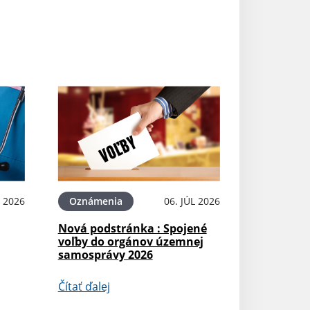
L 2026
Oznámenia
06. JÚL 2026
Nová podstránka : Spojené
voľby do orgánov územnej
samosprávy 2026
Čítať ďalej