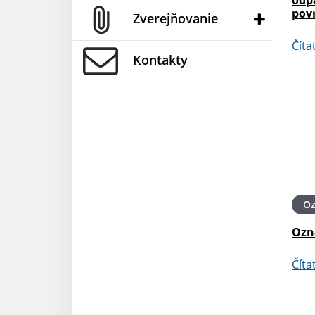
pov
Zverejňovanie
Číta
Kontakty
O
Ozn
Číta