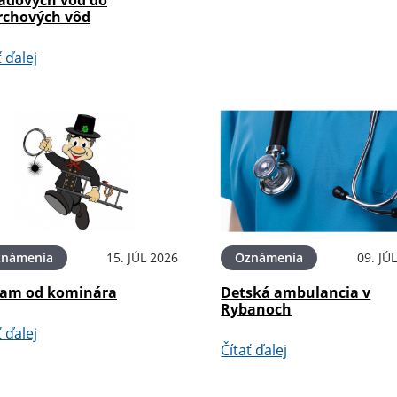
rchových vôd
ť ďalej
známenia
15. JÚL 2026
Oznámenia
09. JÚ
am od kominára
Detská ambulancia v
Rybanoch
ť ďalej
Čítať ďalej