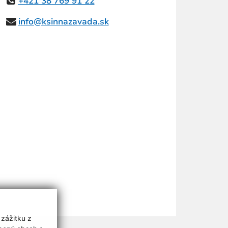
+421 38 769 91 22
info@ksinnazavada.sk
 zážitku z