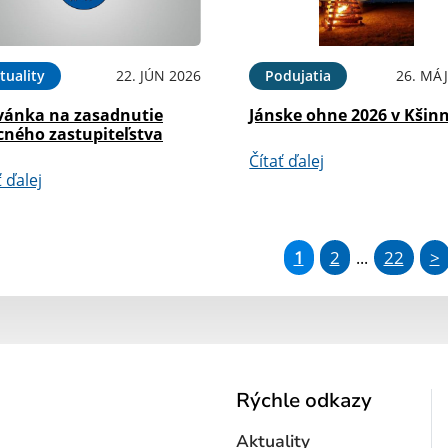
tuality
22. JÚN 2026
Podujatia
26. MÁJ
vánka na zasadnutie
Jánske ohne 2026 v Kšinn
cného zastupiteľstva
Čítať ďalej
ť ďalej
1
2
22
>
...
Rýchle odkazy
Aktuality