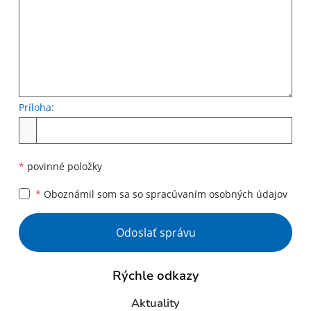
Príloha:
Príloha
*
povinné položky
*
Oboznámil som sa so
spracúvaním osobných údajov
Google reCaptcha Response
Odoslať správu
Rýchle odkazy
Aktuality