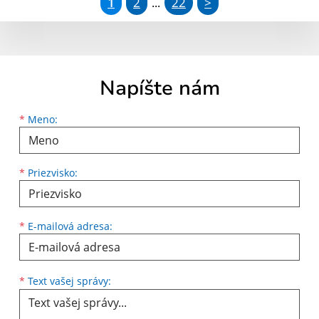
1
2
22
>
...
Napíšte nám
Meno
Priezvisko
E-mailová adresa
*
Meno:
*
Priezvisko:
*
E-mailová adresa:
Text vašej správy...
*
Text vašej správy: