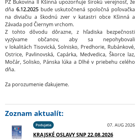
PZ Bukovina II Kšinná upozorňuje širokú verejnosť, že
dňa
6.12.2025
bude uskutočnená spoločná poľovačka
na diviačiu a škodnú zver v katastri obce Kšinná a
Závada pod Čiernym vrchom.
Z tohto dôvodu dôrazne, z hľadiska bezpečnosti
vyzývame občanov, aby sa nepohybovali
v lokalitách Tisovická, Solnisko, Predhorie, Rubánkové,
Ostrice, Pavlinovská, Capárka, Medvedica, Škorce laz,
Močár, Solisko, Pánska lúka a Dlhé v priebehu celého
dňa.
Za porozumenie ďakujeme.
Zoznam aktualít:
07. AUG 2026
Podujatia
KRAJSKÉ OSLAVY SNP 22.08.2026