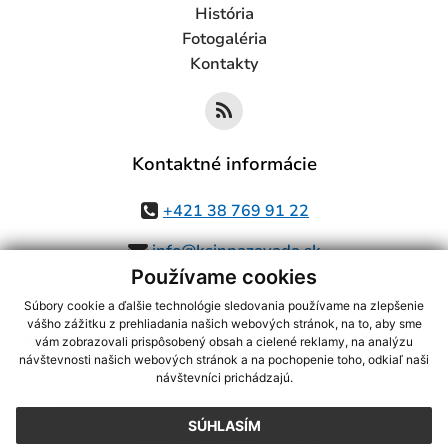
História
Fotogaléria
Kontakty
Kontaktné informácie
+421 38 769 91 22
info@ksinnazavada.sk
Používame cookies
Súbory cookie a ďalšie technológie sledovania používame na zlepšenie
vášho zážitku z prehliadania našich webových stránok, na to, aby sme
využite možnosť získavania aktuálnych informácií s využitím RSS
,
vám zobrazovali prispôsobený obsah a cielené reklamy, na analýzu
CMS systém (redakčný) systém ECHELON 2,
Mapa stránok
,
web portál
,
návštevnosti našich webových stránok a na pochopenie toho, odkiaľ naši
návštevníci prichádzajú.
webhosting
,
webex.digital, s.r.o.
,
domény
,
registrácia domény
,
spoločnosť webex.digital, s.r.o.
,
technický prevádzkovateľ
SÚHLASÍM
Posledná aktualizácia:
07.08.2026