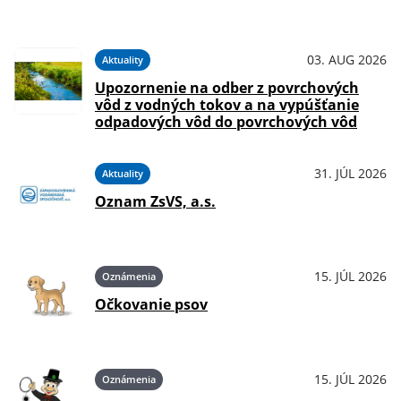
03. AUG 2026
Aktuality
Upozornenie na odber z povrchových
vôd z vodných tokov a na vypúšťanie
odpadových vôd do povrchových vôd
31. JÚL 2026
Aktuality
Oznam ZsVS, a.s.
15. JÚL 2026
Oznámenia
Očkovanie psov
15. JÚL 2026
Oznámenia