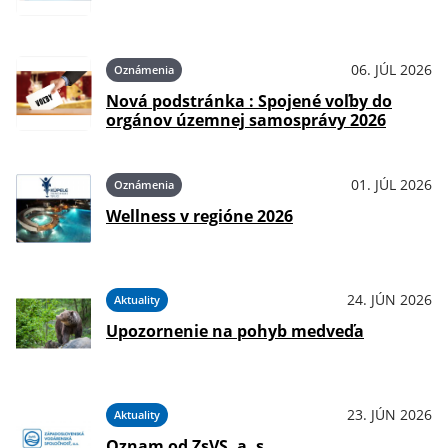
06. JÚL 2026
Oznámenia
Nová podstránka : Spojené voľby do
orgánov územnej samosprávy 2026
01. JÚL 2026
Oznámenia
Wellness v regióne 2026
24. JÚN 2026
Aktuality
Upozornenie na pohyb medveďa
23. JÚN 2026
Aktuality
Oznam od ZsVS, a .s.