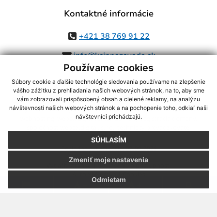
Kontaktné informácie
+421 38 769 91 22
info@ksinnazavada.sk
Používame cookies
Súbory cookie a ďalšie technológie sledovania používame na zlepšenie
vášho zážitku z prehliadania našich webových stránok, na to, aby sme
využite možnosť získavania aktuálnych informácií s využitím RSS
,
vám zobrazovali prispôsobený obsah a cielené reklamy, na analýzu
návštevnosti našich webových stránok a na pochopenie toho, odkiaľ naši
CMS systém (redakčný) systém ECHELON 2,
Mapa stránok
,
web portál
,
návštevníci prichádzajú.
webhosting
,
webex.digital, s.r.o.
,
domény
,
registrácia domény
,
spoločnosť webex.digital, s.r.o.
,
technický prevádzkovateľ
SÚHLASÍM
Posledná aktualizácia:
07.08.2026
Zmeniť moje nastavenia
Vytlačiť stránku
|
Vyhlásenie o prístupnosti
Autorské práva
|
Cookies
Odmietam
.
.
.
.
.
.
webdesign |