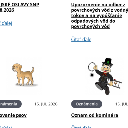
JSKÉ OSLAVY SNP
Upozornenie na odber z
8.2026
povrchových vôd z vodn
tokov a na vypúšťanie
odpadových vôd do
ť ďalej
povrchových vôd
Čítať ďalej
známenia
15. JÚL 2026
Oznámenia
15. JÚ
ovanie psov
Oznam od kominára