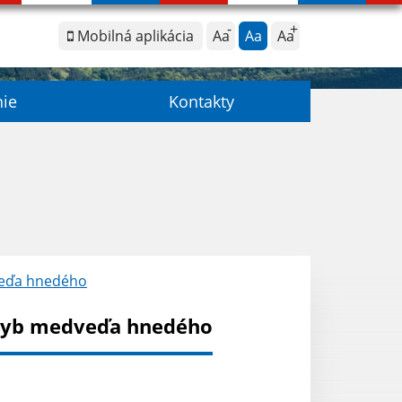
Mobilná aplikácia
Aa
Aa
Aa
nie
Kontakty
eďa hnedého
hyb medveďa hnedého