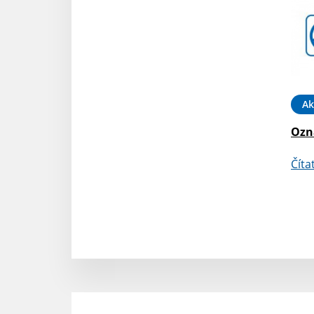
Ak
Ozna
Číta