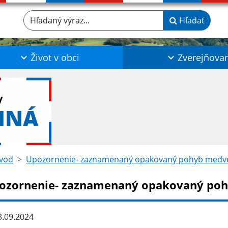
Hľadaný výraz...
Hľadať
Život v obci
Zverejňova
y
NNÁ
vod
Upozornenie- zaznamenaný opakovaný pohyb medv
ozornenie- zaznamenaný opakovaný po
.09.2024