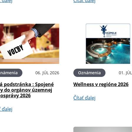
ť ďalej
Čítať ďalej
známenia
06. JÚL 2026
Oznámenia
01. JÚ
á podstránka : Spojené
Wellness v regióne 2026
by do orgánov územnej
osprávy 2026
Čítať ďalej
ť ďalej