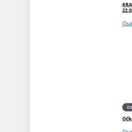
KRA
22.0
Číta
O
Očk