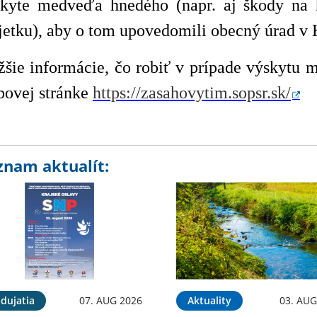
kyte medveďa hnedého (napr. aj škody na 
etku), aby o tom upovedomili obecný úrad v 
žšie informácie, čo robiť v prípade výskytu
ovej stránke
https://zasahovytim.sopsr.sk/
znam aktualít:
dujatia
07. AUG 2026
Aktuality
03. AUG