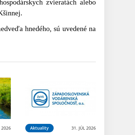
hospodárskych zvieratách alebo
Kšinnej.
 medveďa hnedého, sú uvedené na
 2026
Aktuality
31. JÚL 2026