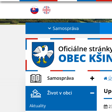
Samospráva
Oficiálne stránk
OBEC KŠI
Samospráva
Ú
Up
Život v obci
Aktuality
23