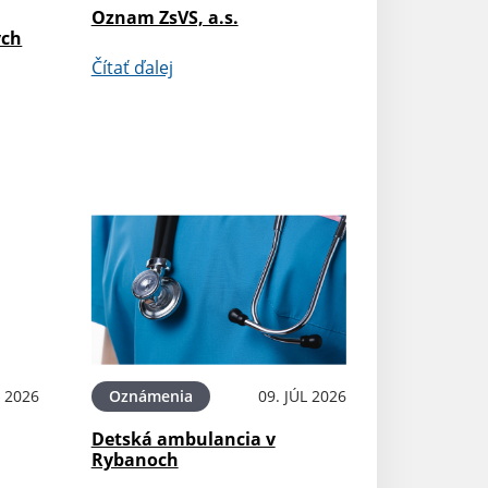
Oznam ZsVS, a.s.
ých
Čítať ďalej
L 2026
Oznámenia
09. JÚL 2026
Detská ambulancia v
Rybanoch