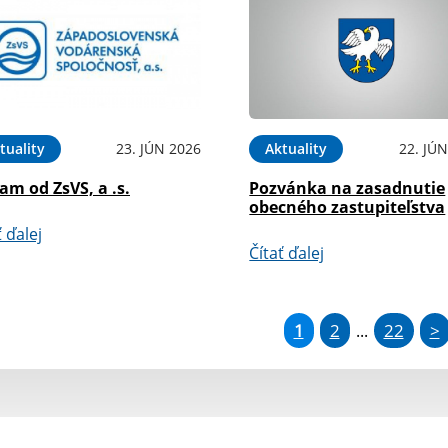
tuality
23. JÚN 2026
Aktuality
22. JÚ
m od ZsVS, a .s.
Pozvánka na zasadnutie
obecného zastupiteľstva
ť ďalej
Čítať ďalej
1
2
22
>
...