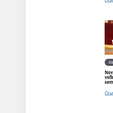
Číta
O
Nov
voľ
sam
Číta