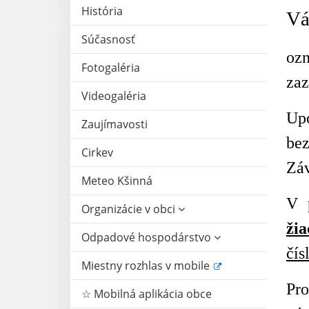
História
Vá
Súčasnosť
oz
Fotogaléria
za
Videogaléria
Up
Zaujímavosti
bez
Cirkev
Zá
Meteo Kšinná
V 
Organizácie v obci
ži
Odpadové hospodárstvo
čís
Miestny rozhlas v mobile
Pro
☆ Mobilná aplikácia obce