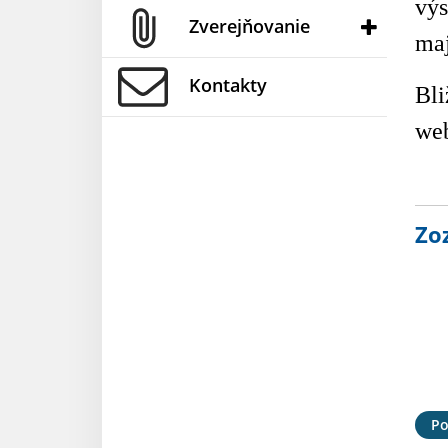
výs
Zverejňovanie
maj
Kontakty
Bli
web
Zo
Po