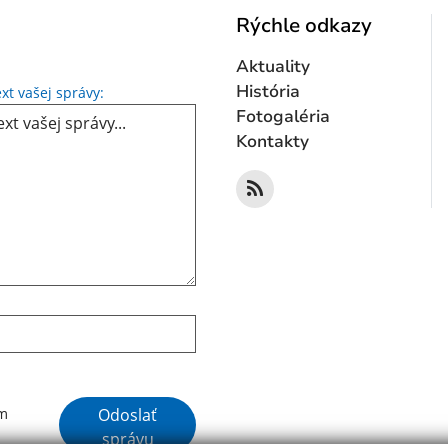
Rýchle odkazy
Aktuality
Text vašej správy...
História
xt vašej správy:
Fotogaléria
Kontakty
Google reCaptcha Response
Odoslať
ím
správu