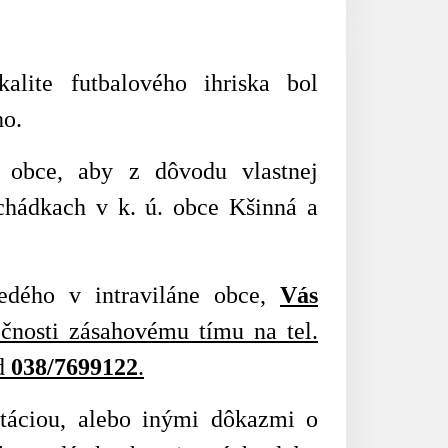
lite futbalového ihriska bol
o.
 obce, aby z dôvodu vlastnej
echádkach v k. ú. obce Kšinná a
dého v intraviláne obce,
Vás
očnosti zásahovému tímu na tel.
ad
038/7699122
.
ntáciou, alebo inými dôkazmi o