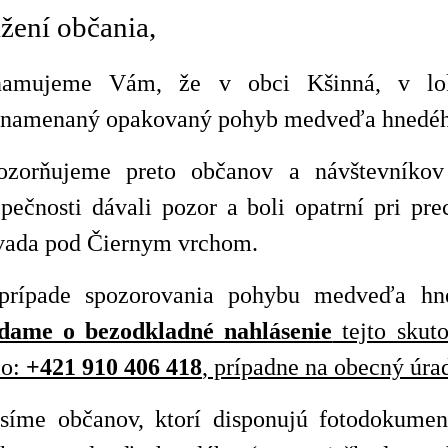
žení občania,
namujeme Vám, že v obci Kšinná, v loka
znamenaný opakovaný pohyb medveďa hnedéh
ozorňujeme preto občanov a návštevníkov
pečnosti dávali pozor a boli opatrní pri pr
vada pod Čiernym vrchom.
prípade spozorovania pohybu medveďa hne
adame o bezodkladné nahlásenie
tejto skut
lo:
+421 910 406 418
, prípadne na obecný úr
síme občanov, ktorí disponujú fotodokume