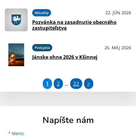
22. JÚN 2026
Aktuality
Pozvánka na zasadnutie obecného
zastupiteľstva
26. MÁJ 2026
Podujatia
Jánske ohne 2026 v Kšinnej
1
2
22
>
...
Napíšte nám
Meno
Priezvisko
E-mailová adresa
*
Meno: