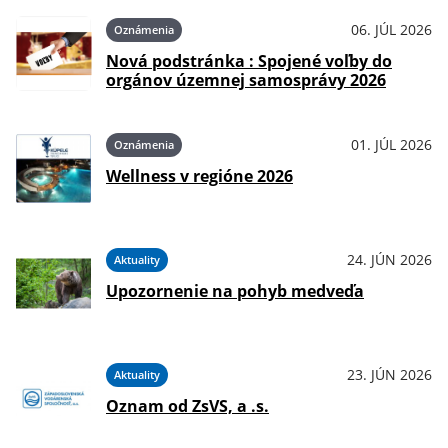
06. JÚL 2026
Oznámenia
Nová podstránka : Spojené voľby do
orgánov územnej samosprávy 2026
01. JÚL 2026
Oznámenia
Wellness v regióne 2026
24. JÚN 2026
Aktuality
Upozornenie na pohyb medveďa
23. JÚN 2026
Aktuality
Oznam od ZsVS, a .s.