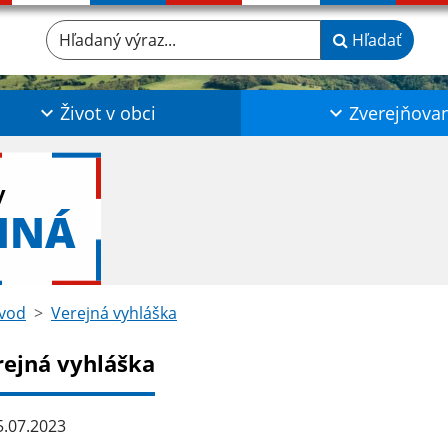
Hľadaný výraz...
Hľadať
Život v obci
Zverejňova
y
NNÁ
vod
Verejná vyhláška
rejná vyhláška
.07.2023