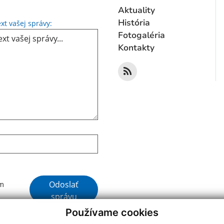
Aktuality
Text vašej správy...
História
xt vašej správy:
Fotogaléria
Kontakty
Google reCaptcha Response
Odoslať
ím
správu
Používame cookies