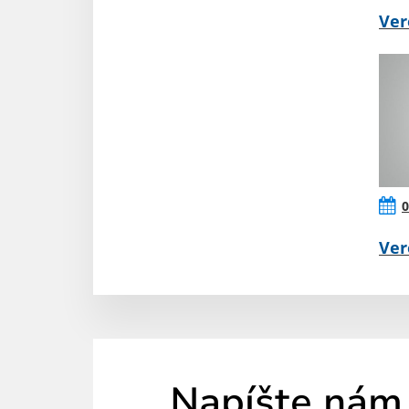
Ver
0
Ver
Napíšte nám