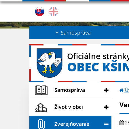
Samospráva
Oficiálne stránk
OBEC KŠI
Samospráva
Ú
Ve
Život v obci
25
Zverejňovanie