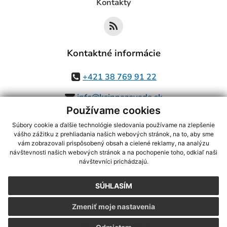
Kontakty
Kontaktné informácie
+421 38 769 91 22
info@ksinnazavada.sk
Používame cookies
Súbory cookie a ďalšie technológie sledovania používame na zlepšenie
vášho zážitku z prehliadania našich webových stránok, na to, aby sme
využite možnosť získavania aktuálnych informácií s využitím RSS
,
vám zobrazovali prispôsobený obsah a cielené reklamy, na analýzu
CMS systém (redakčný) systém ECHELON 2,
Mapa stránok
,
web portál
,
návštevnosti našich webových stránok a na pochopenie toho, odkiaľ naši
návštevníci prichádzajú.
webhosting
,
webex.digital, s.r.o.
,
domény
,
registrácia domény
,
spoločnosť webex.digital, s.r.o.
,
technický prevádzkovateľ
SÚHLASÍM
Posledná aktualizácia:
07.08.2026
Zmeniť moje nastavenia
Vytlačiť stránku
|
Vyhlásenie o prístupnosti
Autorské práva
|
Cookies