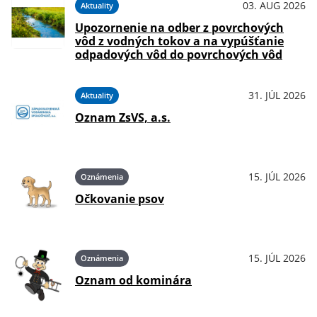
03. AUG 2026
Aktuality
Upozornenie na odber z povrchových
vôd z vodných tokov a na vypúšťanie
odpadových vôd do povrchových vôd
31. JÚL 2026
Aktuality
Oznam ZsVS, a.s.
15. JÚL 2026
Oznámenia
Očkovanie psov
15. JÚL 2026
Oznámenia
Oznam od kominára