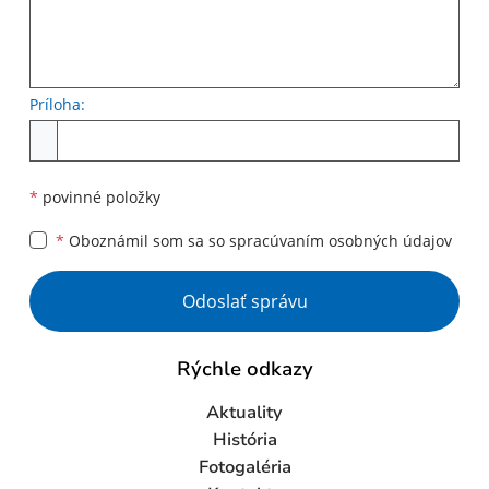
Príloha:
Príloha
*
povinné položky
*
Oboznámil som sa so
spracúvaním osobných údajov
Google reCaptcha Response
Odoslať správu
Rýchle odkazy
Aktuality
História
Fotogaléria