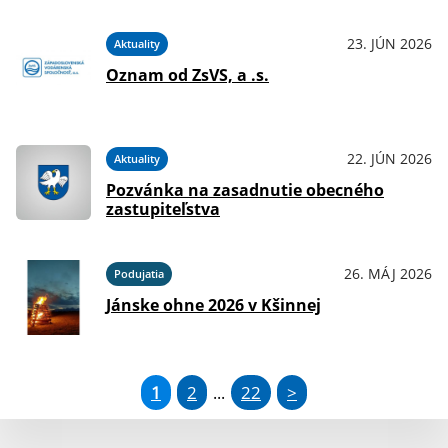
23. JÚN 2026
Aktuality
Oznam od ZsVS, a .s.
22. JÚN 2026
Aktuality
Pozvánka na zasadnutie obecného
zastupiteľstva
26. MÁJ 2026
Podujatia
Jánske ohne 2026 v Kšinnej
1
2
22
>
...