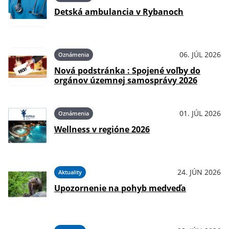
Detská ambulancia v Rybanoch
06. JÚL 2026
Oznámenia
Nová podstránka : Spojené voľby do
orgánov územnej samosprávy 2026
01. JÚL 2026
Oznámenia
Wellness v regióne 2026
24. JÚN 2026
Aktuality
Upozornenie na pohyb medveďa