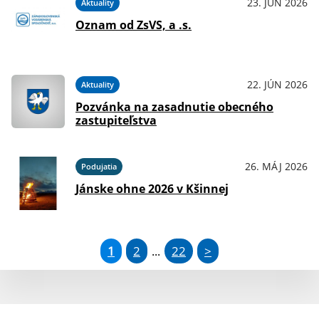
23. JÚN 2026
Aktuality
Oznam od ZsVS, a .s.
22. JÚN 2026
Aktuality
Pozvánka na zasadnutie obecného
zastupiteľstva
26. MÁJ 2026
Podujatia
Jánske ohne 2026 v Kšinnej
1
2
22
>
...