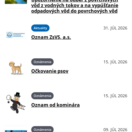
vôd z vodných tokov a na vypúšťanie
odpadových vôd do povrchových vôd
31. JÚL 2026
Aktuality
Oznam ZsVS, a.s.
15. JÚL 2026
Oznámenia
Očkovanie psov
15. JÚL 2026
Oznámenia
Oznam od kominára
09. JÚL 2026
Oznámenia