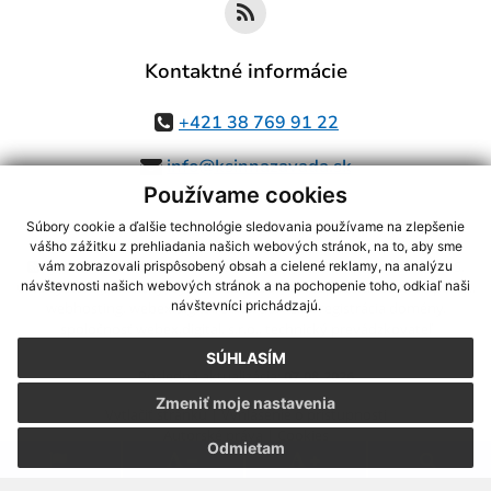
Kontaktné informácie
+421 38 769 91 22
info@ksinnazavada.sk
Používame cookies
Súbory cookie a ďalšie technológie sledovania používame na zlepšenie
vášho zážitku z prehliadania našich webových stránok, na to, aby sme
využite možnosť získavania aktuálnych informácií s využitím RSS
,
vám zobrazovali prispôsobený obsah a cielené reklamy, na analýzu
CMS systém (redakčný) systém ECHELON 2,
Mapa stránok
,
web portál
,
návštevnosti našich webových stránok a na pochopenie toho, odkiaľ naši
návštevníci prichádzajú.
webhosting
,
webex.digital, s.r.o.
,
domény
,
registrácia domény
,
spoločnosť webex.digital, s.r.o.
,
technický prevádzkovateľ
SÚHLASÍM
Posledná aktualizácia:
07.08.2026
Zmeniť moje nastavenia
Vytlačiť stránku
|
Vyhlásenie o prístupnosti
Autorské práva
|
Cookies
Odmietam
.
.
.
.
.
.