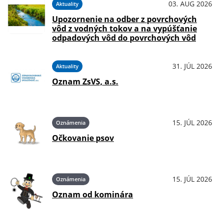
03. AUG 2026
Aktuality
Upozornenie na odber z povrchových
vôd z vodných tokov a na vypúšťanie
odpadových vôd do povrchových vôd
31. JÚL 2026
Aktuality
Oznam ZsVS, a.s.
15. JÚL 2026
Oznámenia
Očkovanie psov
15. JÚL 2026
Oznámenia
Oznam od kominára