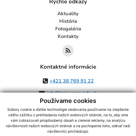
Rýchle odkazy
Aktuality
História
Fotogaléria
Kontakty
Kontaktné informácie
+421 38 769 91 22
info@ksinnazavada.sk
Používame cookies
Súbory cookie a ďalšie technológie sledovania používame na zlepšenie
vášho zážitku z prehliadania našich webových stránok, na to, aby sme
využite možnosť získavania aktuálnych informácií s využitím RSS
,
vám zobrazovali prispôsobený obsah a cielené reklamy, na analýzu
návštevnosti našich webových stránok a na pochopenie toho, odkiaľ naši
CMS systém (redakčný) systém ECHELON 2,
Mapa stránok
,
web portál
,
návštevníci prichádzajú.
webhosting
,
webex.digital, s.r.o.
,
domény
,
registrácia domény
,