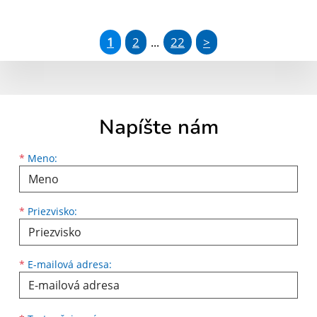
1
2
22
>
...
Napíšte nám
Meno
Priezvisko
E-mailová adresa
*
Meno:
*
Priezvisko:
*
E-mailová adresa: