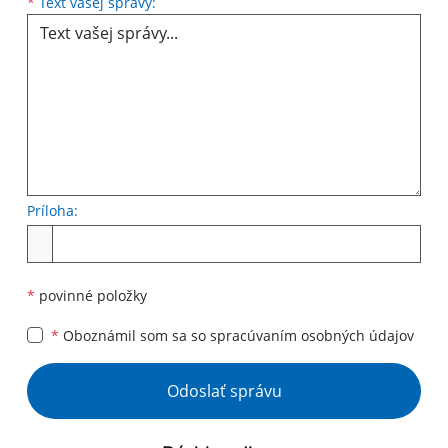
Text vašej správy...
*
Text vašej správy:
Príloha:
Príloha
*
povinné položky
*
Oboznámil som sa so
spracúvaním osobných údajov
Google reCaptcha Response
Odoslať správu