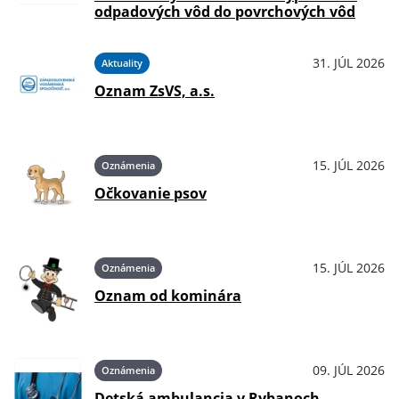
odpadových vôd do povrchových vôd
31. JÚL 2026
Aktuality
Oznam ZsVS, a.s.
15. JÚL 2026
Oznámenia
Očkovanie psov
15. JÚL 2026
Oznámenia
Oznam od kominára
09. JÚL 2026
Oznámenia
Detská ambulancia v Rybanoch