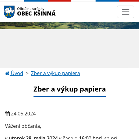
Oficiálne stránky
OBEC KŠINNÁ
Úvod
Zber a výkup papiera
Zber a výkup papiera
24.05.2024
Vážení občania,
v
utorok 28. mája 2024
v čase o
16:00 hod.
sa pri