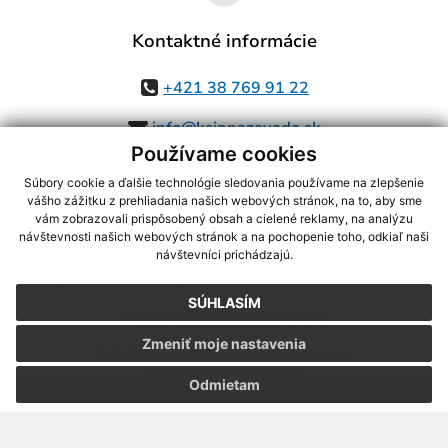
Kontaktné informácie
+421 38 769 91 22
info@ksinnazavada.sk
Používame cookies
Súbory cookie a ďalšie technológie sledovania používame na zlepšenie
vášho zážitku z prehliadania našich webových stránok, na to, aby sme
využite možnosť získavania aktuálnych informácií s využitím RSS
,
vám zobrazovali prispôsobený obsah a cielené reklamy, na analýzu
CMS systém (redakčný) systém ECHELON 2,
Mapa stránok
,
web portál
,
návštevnosti našich webových stránok a na pochopenie toho, odkiaľ naši
návštevníci prichádzajú.
webhosting
,
webex.digital, s.r.o.
,
domény
,
registrácia domény
,
spoločnosť webex.digital, s.r.o.
,
technický prevádzkovateľ
SÚHLASÍM
Posledná aktualizácia:
07.08.2026
Zmeniť moje nastavenia
Vytlačiť stránku
|
Vyhlásenie o prístupnosti
Autorské práva
|
Cookies
Odmietam
.
.
.
.
.
.
webdesign |