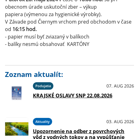
obecnom úrade uskutoční zber – výkup
papiera (výmenou za hygienické výrobky).
V Závade pod Čiernym vrchom pred obchodom v čase
od
16:15 hod.
- papier musí byť zviazaný v balíkoch
- balíky nesmú obsahovať KARTÓNY
Zoznam aktualít:
07. AUG 2026
Podujatia
KRAJSKÉ OSLAVY SNP 22.08.2026
03. AUG 2026
Aktuality
Upozornenie na odber z povrchových
vôd z vodných tokov a na vypúšťanie