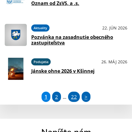
Oznam od ZsVS, a .s.
22. JÚN 2026
Aktuality
Pozvánka na zasadnutie obecného
zastupiteľstva
26. MÁJ 2026
Podujatia
Jánske ohne 2026 v Kšinnej
1
2
22
>
...