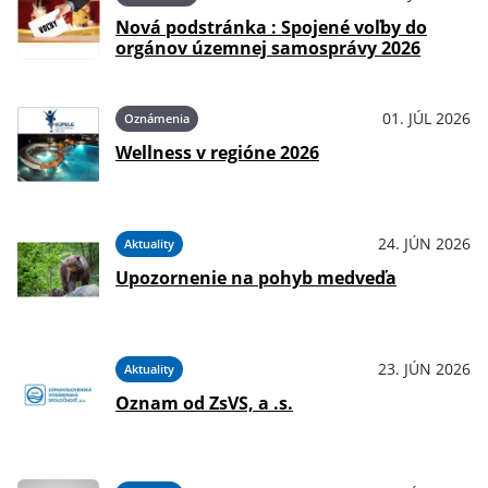
Nová podstránka : Spojené voľby do
orgánov územnej samosprávy 2026
01. JÚL 2026
Oznámenia
Wellness v regióne 2026
24. JÚN 2026
Aktuality
Upozornenie na pohyb medveďa
23. JÚN 2026
Aktuality
Oznam od ZsVS, a .s.