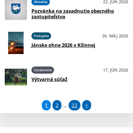
22. JÚN 2026
Aktuality
Pozvánka na zasadnutie obecného
zastupiteľstva
26. MÁJ 2026
Podujatia
Jánske ohne 2026 v Kšinnej
17. JÚN 2026
Oznámenia
Výtvarná súťaž
1
2
22
>
...