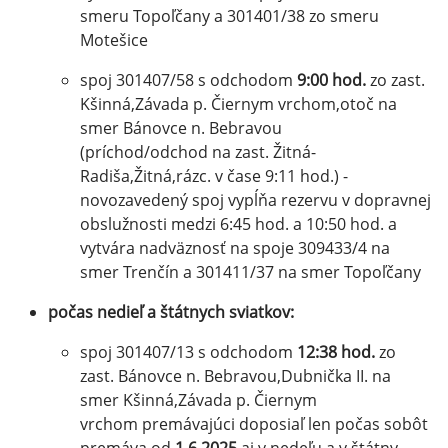
smeru Topoľčany a 301401/38 zo smeru
Motešice
spoj 301407/58 s odchodom
9:00 hod.
zo zast.
Kšinná,Závada p. Čiernym vrchom,otoč na
smer Bánovce n. Bebravou
(príchod/odchod na zast. Žitná-
Radiša,Žitná,rázc. v čase 9:11 hod.) -
novozavedený spoj vypĺňa rezervu v dopravnej
obslužnosti medzi 6:45 hod. a 10:50 hod. a
vytvára nadväznosť na spoje 309433/4 na
smer Trenčín a 301411/37 na smer Topoľčany
počas nedieľ a štátnych sviatkov:
spoj 301407/13 s odchodom
12:38 hod.
zo
zast. Bánovce n. Bebravou,Dubnička II. na
smer Kšinná,Závada p. Čiernym
vrchom premávajúci doposiaľ len počas sobôt