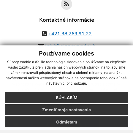
Kontaktné informácie
+421 38 769 91 22
info@ksinnazavada.sk
Používame cookies
Súbory cookie a ďalšie technológie sledovania používame na zlepšenie
vášho zážitku z prehliadania našich webových stránok, na to, aby sme
využite možnosť získavania aktuálnych informácií s využitím RSS
,
vám zobrazovali prispôsobený obsah a cielené reklamy, na analýzu
CMS systém (redakčný) systém ECHELON 2,
Mapa stránok
,
web portál
,
návštevnosti našich webových stránok a na pochopenie toho, odkiaľ naši
návštevníci prichádzajú.
webhosting
,
webex.digital, s.r.o.
,
domény
,
registrácia domény
,
spoločnosť webex.digital, s.r.o.
,
technický prevádzkovateľ
SÚHLASÍM
Posledná aktualizácia:
03.08.2026
Zmeniť moje nastavenia
Vytlačiť stránku
|
Vyhlásenie o prístupnosti
Autorské práva
|
Cookies
Odmietam
.
.
.
.
.
.