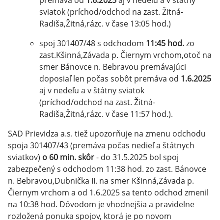
premáva od
1.6.2025
aj v nedeľu a v štátny
sviatok (príchod/odchod na zast. Žitná-
Radiša,Žitná,rázc. v čase 13:05 hod.)
spoj 301407/48 s odchodom
11:45 hod.
zo
zast.Kšinná,Závada p. Čiernym vrchom,otoč na
smer Bánovce n. Bebravou premávajúci
doposiaľ len počas sobôt premáva od
1.6.2025
aj v nedeľu a v štátny sviatok
(príchod/odchod na zast. Žitná-
Radiša,Žitná,rázc. v čase 11:57 hod.).
SAD Prievidza a.s. tiež upozorňuje na zmenu odchodu
spoja 301407/43 (premáva počas nedieľ a štátnych
sviatkov)
o 60 min. skôr
- do 31.5.2025 bol spoj
zabezpečený s odchodom 11:38 hod. zo zast. Bánovce
n. Bebravou,Dubnička II. na smer Kšinná,Závada p.
Čiernym vrchom a od 1.6.2025 sa tento odchod zmenil
na 10:38 hod. Dôvodom je vhodnejšia a pravidelne
rozložená ponuka spojov, ktorá je po novom