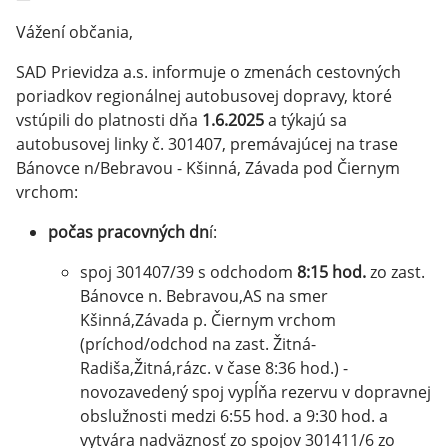
Vážení občania,
SAD Prievidza a.s. informuje o zmenách cestovných
poriadkov regionálnej autobusovej dopravy, ktoré
vstúpili do platnosti dňa
1.6.2025
a týkajú sa
autobusovej linky č. 301407, premávajúcej na trase
Bánovce n/Bebravou - Kšinná, Závada pod Čiernym
vrchom:
počas pracovných dn
í:
spoj 301407/39 s odchodom
8:15 hod.
zo zast.
Bánovce n. Bebravou,AS na smer
Kšinná,Závada p. Čiernym vrchom
(príchod/odchod na zast. Žitná-
Radiša,Žitná,rázc. v čase 8:36 hod.) -
novozavedený spoj vypĺňa rezervu v dopravnej
obslužnosti medzi 6:55 hod. a 9:30 hod. a
vytvára nadväznosť zo spojov 301411/6 zo