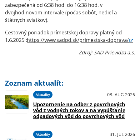
zabezpečená od 6:38 hod. do 16:38 hod. v
dvojhodinovom intervale (počas sobôt, nedieľ a
štátnych sviatkov).
Cestovný poriadok prímestskej dopravy platný od
1.6.2025 :
https://www.sadpd.sk/primestska-doprava/
Zdroj: SAD Prievidza a.s.
Zoznam aktualít:
03. AUG 2026
Aktuality
Upozornenie na odber z povrchových
vôd z vodných tokov a na vypúšťanie
odpadových vôd do povrchových vôd
31. JÚL 2026
Aktuality