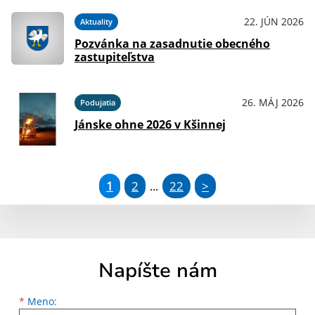
22. JÚN 2026
Aktuality
Pozvánka na zasadnutie obecného
zastupiteľstva
26. MÁJ 2026
Podujatia
Jánske ohne 2026 v Kšinnej
1
2
22
>
...
Napíšte nám
Meno
Priezvisko
E-mailová adresa
*
Meno: