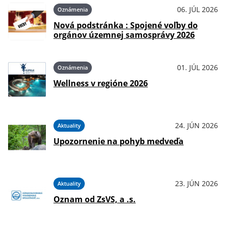
06. JÚL 2026
Oznámenia
Nová podstránka : Spojené voľby do
orgánov územnej samosprávy 2026
01. JÚL 2026
Oznámenia
Wellness v regióne 2026
24. JÚN 2026
Aktuality
Upozornenie na pohyb medveďa
23. JÚN 2026
Aktuality
Oznam od ZsVS, a .s.