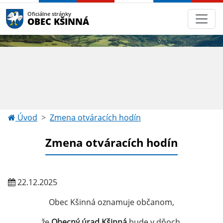
Oficiálne stránky
OBEC KŠINNÁ
Úvod
Zmena otváracích hodín
Zmena otváracích hodín
22.12.2025
Obec Kšinná oznamuje občanom,
že
Obecný úrad Kšinná
bude v dňoch