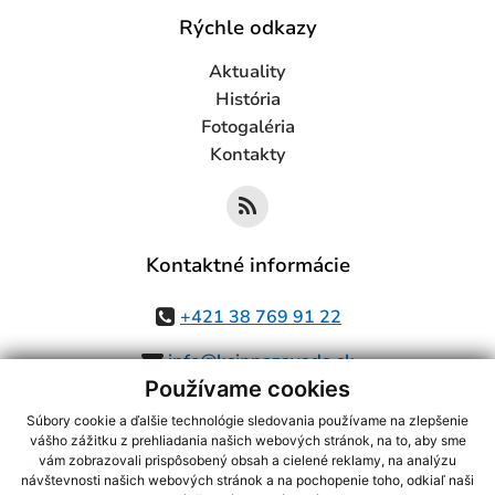
Rýchle odkazy
Aktuality
História
Fotogaléria
Kontakty
Kontaktné informácie
+421 38 769 91 22
info@ksinnazavada.sk
Používame cookies
Súbory cookie a ďalšie technológie sledovania používame na zlepšenie
vášho zážitku z prehliadania našich webových stránok, na to, aby sme
využite možnosť získavania aktuálnych informácií s využitím RSS
,
vám zobrazovali prispôsobený obsah a cielené reklamy, na analýzu
návštevnosti našich webových stránok a na pochopenie toho, odkiaľ naši
CMS systém (redakčný) systém ECHELON 2,
Mapa stránok
,
web portál
,