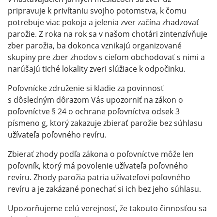
pripravuje k privítaniu svojho potomstva, k čomu
potrebuje viac pokoja a jelenia zver začína zhadzovať
parožie. Z roka na rok sa v našom chotári zintenzívňuje
zber parožia, ba dokonca vznikajú organizované
skupiny pre zber zhodov s cieľom obchodovať s nimi a
narúšajú tiché lokality zveri slúžiace k odpočinku.
Poľovnícke združenie si kladie za povinnosť
s dôsledným dôrazom Vás upozorniť na zákon o
poľovníctve § 24 o ochrane poľovníctva odsek 3
písmeno g, ktorý zakazuje zbierať parožie bez súhlasu
užívateľa poľovného revíru.
Zbierať zhody podľa zákona o poľovníctve môže len
poľovník, ktorý má povolenie užívateľa poľovného
revíru. Zhody parožia patria užívateľovi poľovného
revíru a je zakázané ponechať si ich bez jeho súhlasu.
Upozorňujeme celú verejnosť, že takouto činnosťou sa