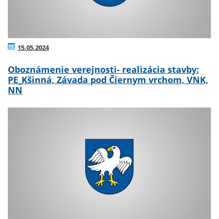
15.05.2024
Oboznámenie verejnosti- realizácia stavby:
PE_Kšinná, Závada pod Čiernym vrchom, VNK,
NN