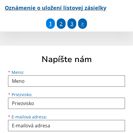
Oznámenie o uložení listovej zásielky
1
2
3
>
Napíšte nám
Meno
Priezvisko
E-mailová adresa
*
Meno:
*
Priezvisko:
*
E-mailová adresa: