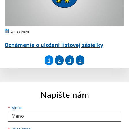
26.03.2024
Oznámenie o uložení listovej zásielky
1
2
3
>
Napíšte nám
Meno
Priezvisko
E-mailová adresa
*
Meno: