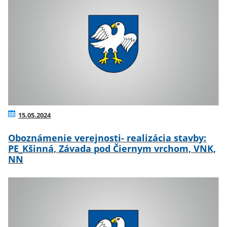
15.05.2024
Oboznámenie verejnosti- realizácia stavby:
PE_Kšinná, Závada pod Čiernym vrchom, VNK,
NN