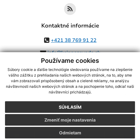
Kontaktné informácie
+421 38 769 91 22
info@ksinnazavada.sk
Používame cookies
Súbory cookie a ďalšie technológie sledovania používame na zlepšenie
vášho zážitku z prehliadania našich webových stránok, na to, aby sme
využite možnosť získavania aktuálnych informácií s využitím RSS
,
vám zobrazovali prispôsobený obsah a cielené reklamy, na analýzu
návštevnosti našich webových stránok a na pochopenie toho, odkiaľ naši
CMS systém (redakčný) systém ECHELON 2,
Mapa stránok
,
web portál
,
návštevníci prichádzajú.
webhosting
,
webex.digital, s.r.o.
,
domény
,
registrácia domény
,
spoločnosť webex.digital, s.r.o.
,
technický prevádzkovateľ
SÚHLASÍM
Posledná aktualizácia:
07.08.2026
Zmeniť moje nastavenia
Vytlačiť stránku
|
Vyhlásenie o prístupnosti
Autorské práva
|
Cookies
Odmietam
.
.
.
.
.
.