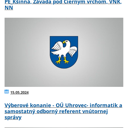
PE_Kšinná, Závada pod Čiernym vrchom, VNK,
NN
15.05.2024
Výberové konanie - OÚ Uhrovec- informatik a
samostatný odborný referent vnútornej
správy