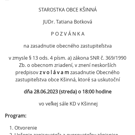
STAROSTKA OBCE KŠINNÁ
JUDr. Tatiana Botková
P O Z V Á N K A
na zasadnutie obecného zastupiteľstva
v zmysle § 13 ods. 4 písm. a) zákona SNR č. 369/1990
Zb. o obecnom zriadení, v znení neskorších
predpisov
z v o l á v a m
zasadnutie Obecného
zastupiteľstva obce Kšinná, ktoré sa uskutoční
dňa 28.06.2023 (streda) o 18:00 hodine
vo veľkej sále KD v Kšinnej
Program:
Otvorenie