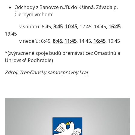
Odchody z Bánovce n./B. do Kšinná, Závada p.
Čiernym vrchom:
v sobotu: 6:45,
8:45
,
10:45
, 12:45, 14:45,
16:45
,
19:45
v nedeľu: 6:45,
8:45
,
11:45
, 14:45,
16:45
, 19:45
*(zvýraznené spoje budú premávať cez Omastinú a
Uhrovské Podhradie)
Zdroj: Trenčiansky samosprávny kraj