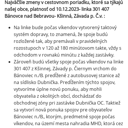
Najväčšie zmeny v cestovnom poriadku, ktoré sa týkajú
našej obce, platnosť od 10.12.2023- linka 301 407
Bánovce nad Bebravou- Kšinná, Závada p. Č.v. :
Na linke bude počas víkendov vytvorený taktový
systém dopravy, to znamená, že spoje budú
rozložené tak, aby premávali v pravidelných
rozostupoch v 120 až 180 minútovom takte, vždy s
odchodom v rovnakú minútu z každej zastávky.
Zároveň budú všetky spoje počas víkendov na linke
301 407 z Kšinnej, Závady p. Čiernym vrchom do
Bánoviec n./B. predĺžené z autobusovej stanice až
na sídlisko Dubnička. Predĺžením týchto spojov,
vytvoríme úplne novú ponuku, aby mohli
obyvatelia z okolitých obcí, dochádzať do
obchodnej zóny pri zastávke Dubnička OC. Taktiež
sa vytvorí nová ponuka spojov pre obyvateľov
Bánoviec n./B., ktorým, predmetné spoje počas
víkendov, na území mesta nahradia MHD, ktorá cez