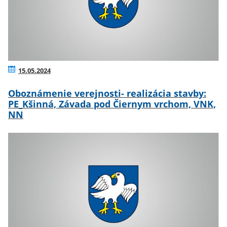
15.05.2024
Oboznámenie verejnosti- realizácia stavby:
PE_Kšinná, Závada pod Čiernym vrchom, VNK,
NN