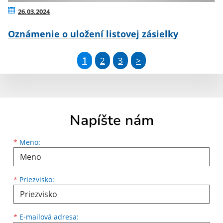
26.03.2024
Oznámenie o uložení listovej zásielky
1
2
3
>
Napíšte nám
Meno
Priezvisko
E-mailová adresa
*
Meno:
*
Priezvisko:
*
E-mailová adresa: