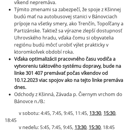
víkend nepremáva.
Týmito zmenami sa zabezpečí, že spoje z Kšinnej
budú mať na autobusovej stanici v Bánovciach
prípoje na všetky smery, ako Trenčín, Topoľčany a
Partizánske. Taktiež sa výrazne zlepší dostupnosť
Uhrovského hradu, vďaka čomu si obyvatelia
regiónu budú môcť urobiť výlet prakticky v
ktoromkoľvek období roka.
Vďaka optimalizácii pracovného času vodiča a
vytvoreniu taktového systému dopravy, bude na
linke 301 407 premávať počas víkendov od
10.12.2023 viac spojov ako na tejto linke premáva
dnes.
Odchody z Kšinná, Závada p. Čiernym vrchom do
Bánovce n./B.:
v sobotu: 4:45, 7:45, 9:45, 11:45,
13:30
,
15:30
,
18:45
v nedeľu: 5:45, 7:45, 9:45,
13:30
,
15:30
, 18:45