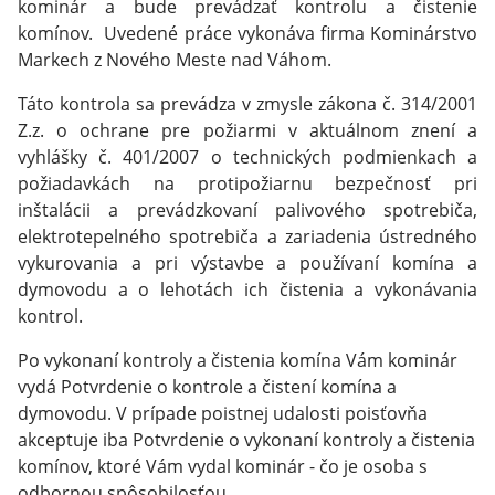
kominár a bude prevádzať kontrolu a čistenie
komínov. Uvedené práce vykonáva firma Kominárstvo
Markech z Nového Meste nad Váhom.
Táto kontrola sa prevádza v zmysle zákona č. 314/2001
Z.z. o ochrane pre požiarmi v aktuálnom znení a
vyhlášky č. 401/2007 o technických podmienkach a
požiadavkách na protipožiarnu bezpečnosť pri
inštalácii a prevádzkovaní palivového spotrebiča,
elektrotepelného spotrebiča a zariadenia ústredného
vykurovania a pri výstavbe a používaní komína a
dymovodu a o lehotách ich čistenia a vykonávania
kontrol.
Po vykonaní kontroly a čistenia komína Vám kominár
vydá Potvrdenie o kontrole a čistení komína a
dymovodu. V prípade poistnej udalosti poisťovňa
akceptuje iba Potvrdenie o vykonaní kontroly a čistenia
komínov, ktoré Vám vydal kominár - čo je osoba s
odbornou spôsobilosťou.