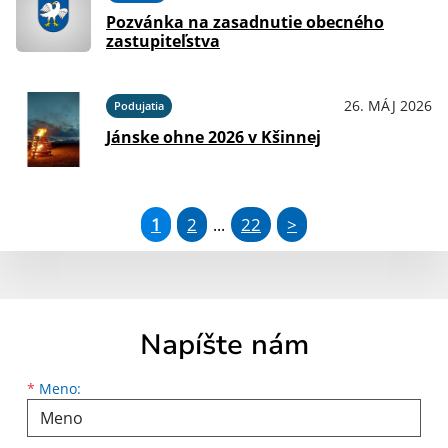
Pozvánka na zasadnutie obecného
zastupiteľstva
26. MÁJ 2026
Podujatia
Jánske ohne 2026 v Kšinnej
1
2
22
>
...
Napíšte nám
Meno
Priezvisko
E-mailová adresa
*
Meno: