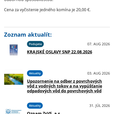
Cena za vyčistenie jedného komína je 20,00 €.
Zoznam aktualít:
07. AUG 2026
Podujatia
KRAJSKÉ OSLAVY SNP 22.08.2026
03. AUG 2026
Aktuality
Upozornenie na odber z povrchových
vôd z vodných tokov a na vypúšťanie
odpadových vôd do povrchových vôd
31. JÚL 2026
Aktuality
Oznam ZsVS, a.s.